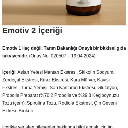
Emotiv 2 İçeriği
Emotiv 1 ilaç değil, Tarım Bakanlığı Onaylı bir bitkisel gıda
takviyesidir.
(Onay No: 020507 – 19.04.2024)
İçeriği
; Aslan Yelesi Mantarı Ekstresi, Sitikolin Sodyum,
Zerdeçal Ekstresi, Kiraz Ekstresi, Kara Mürver, Kayısı
Ekstresi, Turna Yemişi, Sarı Kantaron Ekstresi, Glutatyon,
Propolis Preparat (%70,2 Propolis ve %29,8 Keçiboynuzu
Tozu içerir), Spirulina Tozu, Rodiola Ekstresi, Çin Geveni
Ektresi, Brokoli
İçerikte yer alan bileşenler hakkında bilgi almak için tıp