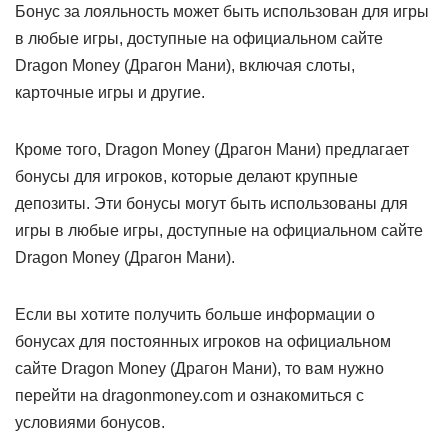
Бонус за лояльность может быть использован для игры
в любые игры, доступные на официальном сайте
Dragon Money (Драгон Мани), включая слоты,
карточные игры и другие.
Кроме того, Dragon Money (Драгон Мани) предлагает
бонусы для игроков, которые делают крупные
депозиты. Эти бонусы могут быть использованы для
игры в любые игры, доступные на официальном сайте
Dragon Money (Драгон Мани).
Если вы хотите получить больше информации о
бонусах для постоянных игроков на официальном
сайте Dragon Money (Драгон Мани), то вам нужно
перейти на dragonmoney.com и ознакомиться с
условиями бонусов.