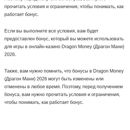
прочитать условия и ограничения, чтобы понимать, как
работает бонус.
Если вы выполните все условия, вам будет
предоставлен бонус, который вы можете использовать
для игры в онлайн-казино Dragon Money (Драгон Мани)
2026.
Также, вам нужно помнить, что бонусы в Dragon Money
(Драгон Мани) 2026 могут быть изменены или
отменены в любое время. Поэтому, перед получением
бонуса, вам нужно прочитать условия и ограничения,
чтобы понимать, как работает бонус.