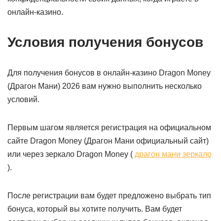
онлайн-казино.
Условия получения бонусов
Для получения бонусов в онлайн-казино Dragon Money
(Драгон Мани) 2026 вам нужно выполнить несколько
условий.
Первым шагом является регистрация на официальном
сайте Dragon Money (Драгон Мани официальный сайт)
или через зеркало Dragon Money (
драгон мани зеркало
).
После регистрации вам будет предложено выбрать тип
бонуса, который вы хотите получить. Вам будет