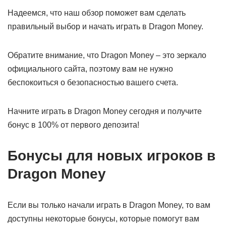
Надеемся, что наш обзор поможет вам сделать
правильный выбор и начать играть в Dragon Money.
Обратите внимание, что Dragon Money – это зеркало
официального сайта, поэтому вам не нужно
беспокоиться о безопасностью вашего счета.
Начните играть в Dragon Money сегодня и получите
бонус в 100% от первого депозита!
Бонусы для новых игроков в
Dragon Money
Если вы только начали играть в Dragon Money, то вам
доступны некоторые бонусы, которые помогут вам