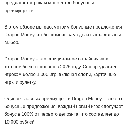
предлагает игрокам множество бонусов и
преимуществ.
В этом обзоре мы рассмотрим бонусные предложения
Dragon Money, чтобы помочь вам сделать правильный
выбор.
Dragon Money – это официальное онлайн-казино,
которое было основано в 2026 году. Оно предлагает
игрокам более 1 000 игр, включая слоты, карточные
игры и рулетку.
Один из главных преимуществ Dragon Money – это его
бонусные предложения. Каждый новый игрок получает
бонус в 100% от первого депозита, что составляет до
10 000 рублей.