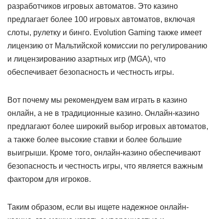
разработчиков игровых автоматов. Это казино
предлагает более 100 игровых автоматов, включая
слоты, рулетку и бинго. Evolution Gaming также имеет
лицензию от Мальтийской комиссии по регулированию
и лицензированию азартных игр (MGA), что
обеспечивает безопасность и честность игры.
Вот почему мы рекомендуем вам играть в казино
онлайн, а не в традиционные казино. Онлайн-казино
предлагают более широкий выбор игровых автоматов,
а также более высокие ставки и более большие
выигрыши. Кроме того, онлайн-казино обеспечивают
безопасность и честность игры, что является важным
фактором для игроков.
Таким образом, если вы ищете надежное онлайн-