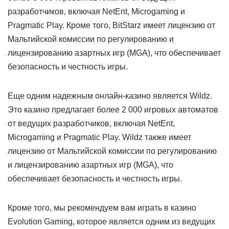
разработчиков, включая NetEnt, Microgaming и
Pragmatic Play. Кроме того, BitStarz имеет лицензию от
Мальтийской комиссии по регулированию и
лицензированию азартных игр (MGA), что обеспечивает
безопасность и честность игры.
Еще одним надежным онлайн-казино является Wildz.
Это казино предлагает более 2 000 игровых автоматов
от ведущих разработчиков, включая NetEnt,
Microgaming и Pragmatic Play. Wildz также имеет
лицензию от Мальтийской комиссии по регулированию
и лицензированию азартных игр (MGA), что
обеспечивает безопасность и честность игры.
Кроме того, мы рекомендуем вам играть в казино
Evolution Gaming, которое является одним из ведущих