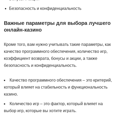
Безопасность и конфиденциальность
Важные параметры для выбора лучшего
онлайн-казино
Кроме того, вам нужно учитывать такие параметры, как
качество программного обеспечения, количество игр,
коэффициент возврата, бонусы и акции, а также
безопасность и конфиденциальность.
Качество программного обеспечения – это критерий,
который влияет на стабильность и функциональность
казино.
Количество игр – это фактор, который влияет на
выбор игр, которые вы хотите играть.