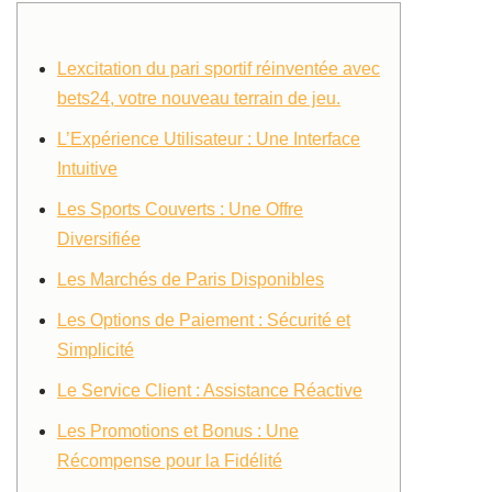
Lexcitation du pari sportif réinventée avec
bets24, votre nouveau terrain de jeu.
L’Expérience Utilisateur : Une Interface
Intuitive
Les Sports Couverts : Une Offre
Diversifiée
Les Marchés de Paris Disponibles
Les Options de Paiement : Sécurité et
Simplicité
Le Service Client : Assistance Réactive
Les Promotions et Bonus : Une
Récompense pour la Fidélité