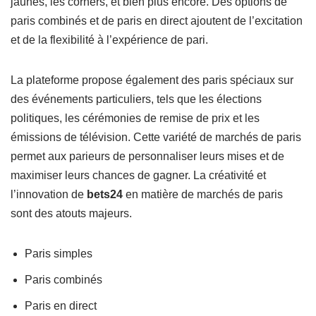
jaunes, les corners, et bien plus encore. Des options de
paris combinés et de paris en direct ajoutent de l’excitation
et de la flexibilité à l’expérience de pari.
La plateforme propose également des paris spéciaux sur
des événements particuliers, tels que les élections
politiques, les cérémonies de remise de prix et les
émissions de télévision. Cette variété de marchés de paris
permet aux parieurs de personnaliser leurs mises et de
maximiser leurs chances de gagner. La créativité et
l’innovation de
bets24
en matière de marchés de paris
sont des atouts majeurs.
Paris simples
Paris combinés
Paris en direct