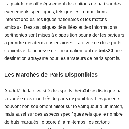
La plateforme offre également des options de pari sur des
événements spécifiques, tels que les compétitions
internationales, les ligues nationales et les matchs
amicaux. Des statistiques détaillées et des informations
pertinentes sont mises à disposition pour aider les parieurs
à prendre des décisions éclairées. La diversité des sports
couverts et la richesse de l’information font de
bets24
une
destination attrayante pour les amateurs de paris sportifs.
Les Marchés de Paris Disponibles
Au-delà de la diversité des sports,
bets24
se distingue par
la variété des marchés de paris disponibles. Les parieurs
peuvent non seulement miser sur le vainqueur d’un match,
mais aussi sur des aspects spécifiques tels que le nombre
de buts marqués, le score à la mi-temps, les cartons