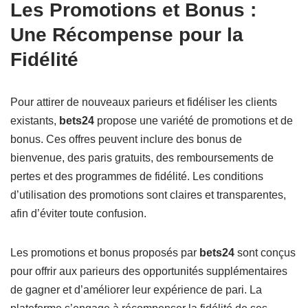
Les Promotions et Bonus :
Une Récompense pour la
Fidélité
Pour attirer de nouveaux parieurs et fidéliser les clients
existants,
bets24
propose une variété de promotions et de
bonus. Ces offres peuvent inclure des bonus de
bienvenue, des paris gratuits, des remboursements de
pertes et des programmes de fidélité. Les conditions
d’utilisation des promotions sont claires et transparentes,
afin d’éviter toute confusion.
Les promotions et bonus proposés par
bets24
sont conçus
pour offrir aux parieurs des opportunités supplémentaires
de gagner et d’améliorer leur expérience de pari. La