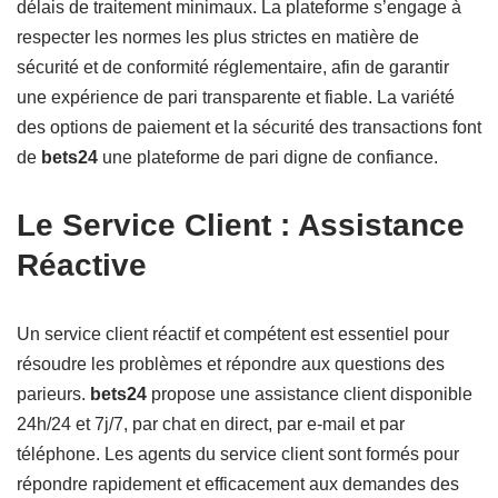
délais de traitement minimaux. La plateforme s’engage à
respecter les normes les plus strictes en matière de
sécurité et de conformité réglementaire, afin de garantir
une expérience de pari transparente et fiable. La variété
des options de paiement et la sécurité des transactions font
de
bets24
une plateforme de pari digne de confiance.
Le Service Client : Assistance
Réactive
Un service client réactif et compétent est essentiel pour
résoudre les problèmes et répondre aux questions des
parieurs.
bets24
propose une assistance client disponible
24h/24 et 7j/7, par chat en direct, par e-mail et par
téléphone. Les agents du service client sont formés pour
répondre rapidement et efficacement aux demandes des