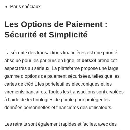
Paris spéciaux
Les Options de Paiement :
Sécurité et Simplicité
La sécurité des transactions financières est une priorité
absolue pour les parieurs en ligne, et
bets24
prend cet
aspect très au sérieux. La plateforme propose une large
gamme d’options de paiement sécurisées, telles que les
cartes de crédit, les portefeuilles électroniques et les
virements bancaires. Toutes les transactions sont cryptées
à l’aide de technologies de pointe pour protéger les
données personnelles et financières des utilisateurs.
Les retraits sont également rapides et faciles, avec des