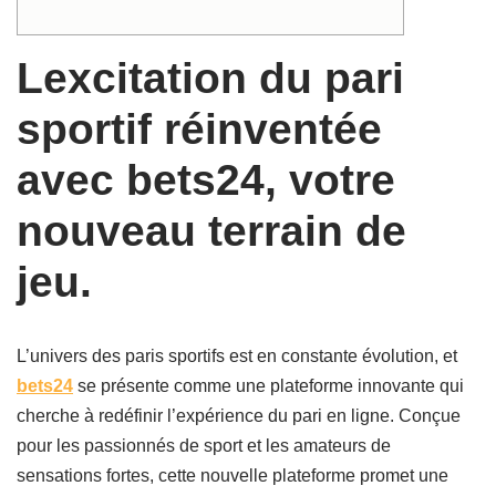
Lexcitation du pari
sportif réinventée
avec bets24, votre
nouveau terrain de
jeu.
L’univers des paris sportifs est en constante évolution, et
bets24
se présente comme une plateforme innovante qui
cherche à redéfinir l’expérience du pari en ligne. Conçue
pour les passionnés de sport et les amateurs de
sensations fortes, cette nouvelle plateforme promet une