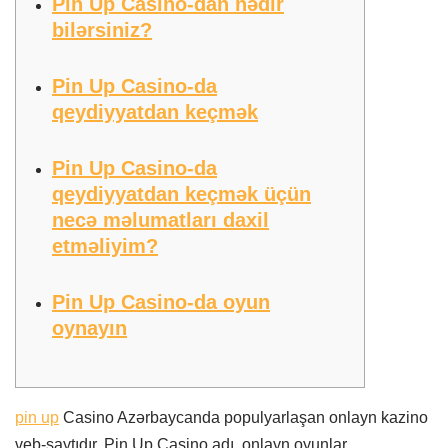
Pin Up Casino-dan nədir
bilərsiniz?
Pin Up Casino-da
qeydiyyatdan keçmək
Pin Up Casino-da
qeydiyyatdan keçmək üçün
necə məlumatları daxil
etməliyim?
Pin Up Casino-da oyun
oynayın
pin up
Casino Azərbaycanda populyarlaşan onlayn kazino
veb-saytıdır. Pin Up Casino adı, onlayn oyunlar