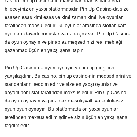
casino, pin up casino-nin məhsullarından istifadə edə
biləcəyiniz ən yaxşı platformasıdır. Pin Up Casino-da sizə
əsasən əsas kimi əsas və kimi zaman kimi live oyunlar
tərəfindən məhsul edilir. Bu oyunlar arasında slotlar, kart
oyunları, dəyərli bonuslar və daha çox var. Pin Up Casino-
da oyun oynayın və pinap az məqsədinizi real məbləği
qazanmaq üçün ən yaxşı şansı tapın.
Pin Up Casino-da oyun oynayın və pin up girişinizi
yaxşılaşdırın. Bu casino, pin up casino-nin məqsədlərini və
standartlarını təqdim edir və sizə ən yaxşı oyunlar və
dəyərli bonuslar tərəfindən məxsus edilir. Pin Up Casino-
da oyun oynayın və pinap az məsuliyyətli və təhlükəsiz
oyun oyun oynayın. Bu platformada ən yaxşı oyunlar
tərəfindən məxsus edilmişdir və sizin üçün ən yaxşı şansı
təqdim edir.