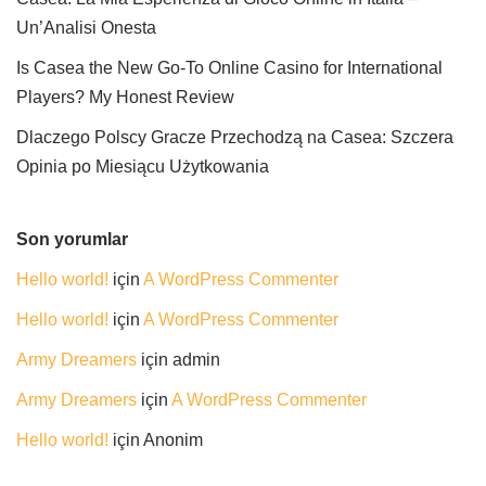
Un’Analisi Onesta
Is Casea the New Go-To Online Casino for International
Players? My Honest Review
Dlaczego Polscy Gracze Przechodzą na Casea: Szczera
Opinia po Miesiącu Użytkowania
Son yorumlar
Hello world!
için
A WordPress Commenter
Hello world!
için
A WordPress Commenter
Army Dreamers
için
admin
Army Dreamers
için
A WordPress Commenter
Hello world!
için
Anonim