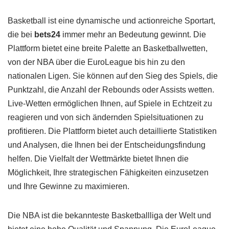
Basketball ist eine dynamische und actionreiche Sportart,
die bei
bets24
immer mehr an Bedeutung gewinnt. Die
Plattform bietet eine breite Palette an Basketballwetten,
von der NBA über die EuroLeague bis hin zu den
nationalen Ligen. Sie können auf den Sieg des Spiels, die
Punktzahl, die Anzahl der Rebounds oder Assists wetten.
Live-Wetten ermöglichen Ihnen, auf Spiele in Echtzeit zu
reagieren und von sich ändernden Spielsituationen zu
profitieren. Die Plattform bietet auch detaillierte Statistiken
und Analysen, die Ihnen bei der Entscheidungsfindung
helfen. Die Vielfalt der Wettmärkte bietet Ihnen die
Möglichkeit, Ihre strategischen Fähigkeiten einzusetzen
und Ihre Gewinne zu maximieren.
Die NBA ist die bekannteste Basketballliga der Welt und