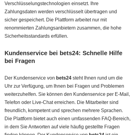
Verschlüsselungstechnologien einsetzt. Ihre
Zahlungsdaten werden verschlüsselt übertragen und
sicher gespeichert. Die Plattform arbeitet nur mit
renommierten Zahlungsanbietern zusammen, die hohe
Sicherheitsstandards erfüllen.
Kundenservice bei bets24: Schnelle Hilfe
bei Fragen
Der Kundenservice von
bets24
steht Ihnen rund um die
Uhr zur Verfügung, um Ihnen bei Fragen und Problemen
weiterzuhelfen. Sie können den Kundenservice per E-Mail,
Telefon oder Live-Chat erreichen. Die Mitarbeiter sind
freundlich, kompetent und sprechen mehrere Sprachen.
Die Plattform bietet auch einen umfassenden FAQ-Bereich,
in dem Sie Antworten auf viele häufig gestellte Fragen
finden können. Der Kundenservice von
bets24
ist ein