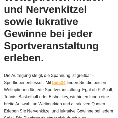
und Nervenkitzel
sowie lukrative
Gewinne bei jeder
Sportveranstaltung
erleben.
Die Aufregung steigt, die Spannung ist greifbar –
Sportfieber entfesselt! Mit
bets24
finden Sie die besten
Wettoptionen für jede Sportveranstaltung. Egal ob Fußball,
Tennis, Basketball oder Eishockey, wir bieten Ihnen eine
breite Auswahl an Wettmärkten und attraktiven Quoten.
Erleben Sie Nervenkitzel und lukrative Gewinne bei jedem