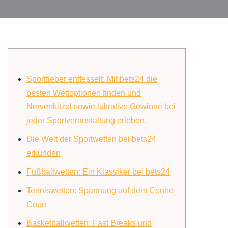
Sportfieber entfesselt: Mit bets24 die
besten Wettoptionen finden und
Nervenkitzel sowie lukrative Gewinne bei
jeder Sportveranstaltung erleben.
Die Welt der Sportwetten bei bets24
erkunden
Fußballwetten: Ein Klassiker bei bets24
Tenniswetten: Spannung auf dem Centre
Court
Basketballwetten: Fast Breaks und