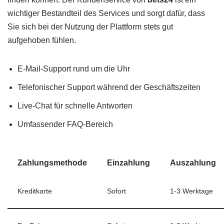
wichtiger Bestandteil des Services und sorgt dafür, dass
Sie sich bei der Nutzung der Plattform stets gut
aufgehoben fühlen.
E-Mail-Support rund um die Uhr
Telefonischer Support während der Geschäftszeiten
Live-Chat für schnelle Antworten
Umfassender FAQ-Bereich
Zahlungsmethode
Einzahlung
Auszahlung
Kreditkarte
Sofort
1-3 Werktage