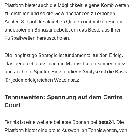
Plattform bietet auch die Möglichkeit, eigene Kombiwetten
zu erstellen und so die Gewinnchancen zu erhöhen.
Achten Sie auf die aktuellen Quoten und nutzen Sie die
angebotenen Bonusangebote, um das Beste aus Ihren
Fußballwetten herauszuholen.
Die langfristige Strategie ist fundamental für den Erfolg.
Das bedeutet, dass man die Mannschaften kennen muss
und auch die Spieler. Eine fundierte Analyse ist die Basis
für jeden erfolgreichen Wetteinsatz.
Tenniswetten: Spannung auf dem Centre
Court
Tennis ist eine weitere beliebte Sportart bei
bets24
. Die
Plattform bietet eine breite Auswahl an Tenniswetten, von