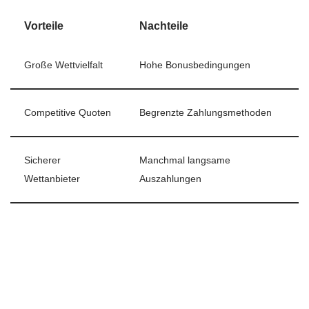
Vorteile
Nachteile
Große Wettvielfalt
Hohe Bonusbedingungen
Competitive Quoten
Begrenzte Zahlungsmethoden
Sicherer
Manchmal langsame
Wettanbieter
Auszahlungen