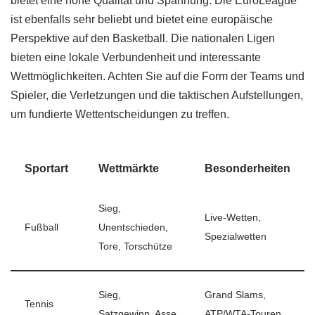
bietet eine hohe Qualität und Spannung. Die EuroLeague
ist ebenfalls sehr beliebt und bietet eine europäische
Perspektive auf den Basketball. Die nationalen Ligen
bieten eine lokale Verbundenheit und interessante
Wettmöglichkeiten. Achten Sie auf die Form der Teams und
Spieler, die Verletzungen und die taktischen Aufstellungen,
um fundierte Wettentscheidungen zu treffen.
Sportart
Wettmärkte
Besonderheiten
Sieg,
Live-Wetten,
Fußball
Unentschieden,
Spezialwetten
Tore, Torschütze
Sieg,
Grand Slams,
Tennis
Satzgewinn, Asse
ATP/WTA-Touren