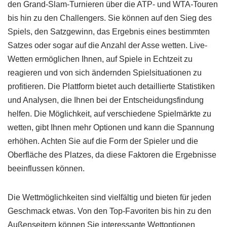
den Grand-Slam-Turnieren über die ATP- und WTA-Touren
bis hin zu den Challengers. Sie können auf den Sieg des
Spiels, den Satzgewinn, das Ergebnis eines bestimmten
Satzes oder sogar auf die Anzahl der Asse wetten. Live-
Wetten ermöglichen Ihnen, auf Spiele in Echtzeit zu
reagieren und von sich ändernden Spielsituationen zu
profitieren. Die Plattform bietet auch detaillierte Statistiken
und Analysen, die Ihnen bei der Entscheidungsfindung
helfen. Die Möglichkeit, auf verschiedene Spielmärkte zu
wetten, gibt Ihnen mehr Optionen und kann die Spannung
erhöhen. Achten Sie auf die Form der Spieler und die
Oberfläche des Platzes, da diese Faktoren die Ergebnisse
beeinflussen können.
Die Wettmöglichkeiten sind vielfältig und bieten für jeden
Geschmack etwas. Von den Top-Favoriten bis hin zu den
Außenseitern können Sie interessante Wettoptionen