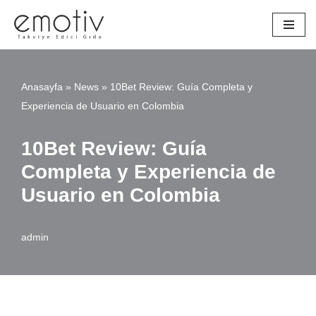
İçeriğe
geç
Anasayfa
»
News
»
10Bet Review: Guía Completa y
Experiencia de Usuario en Colombia
10Bet Review: Guía
Completa y Experiencia de
Usuario en Colombia
admin