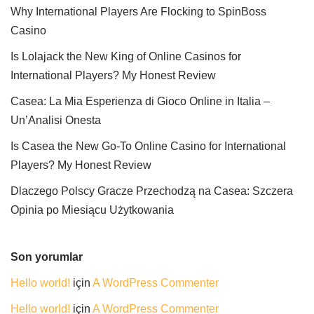
Why International Players Are Flocking to SpinBoss
Casino
Is Lolajack the New King of Online Casinos for
International Players? My Honest Review
Casea: La Mia Esperienza di Gioco Online in Italia –
Un’Analisi Onesta
Is Casea the New Go-To Online Casino for International
Players? My Honest Review
Dlaczego Polscy Gracze Przechodzą na Casea: Szczera
Opinia po Miesiącu Użytkowania
Son yorumlar
Hello world!
için
A WordPress Commenter
Hello world!
için
A WordPress Commenter