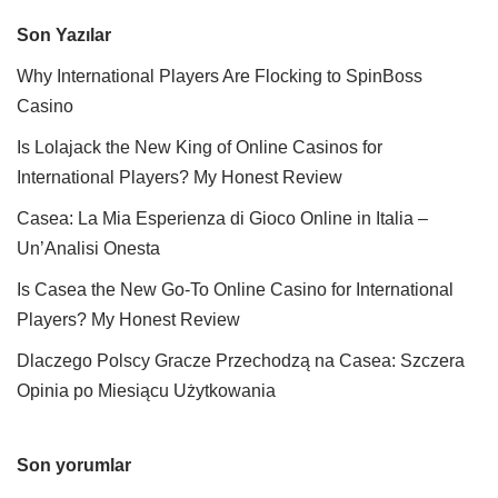
Son Yazılar
Why International Players Are Flocking to SpinBoss
Casino
Is Lolajack the New King of Online Casinos for
International Players? My Honest Review
Casea: La Mia Esperienza di Gioco Online in Italia –
Un’Analisi Onesta
Is Casea the New Go-To Online Casino for International
Players? My Honest Review
Dlaczego Polscy Gracze Przechodzą na Casea: Szczera
Opinia po Miesiącu Użytkowania
Son yorumlar