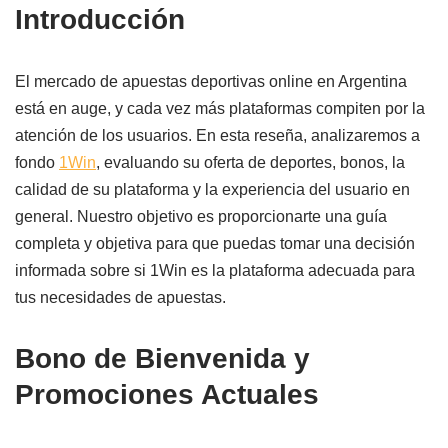
Introducción
El mercado de apuestas deportivas online en Argentina
está en auge, y cada vez más plataformas compiten por la
atención de los usuarios. En esta reseña, analizaremos a
fondo
1Win
, evaluando su oferta de deportes, bonos, la
calidad de su plataforma y la experiencia del usuario en
general. Nuestro objetivo es proporcionarte una guía
completa y objetiva para que puedas tomar una decisión
informada sobre si 1Win es la plataforma adecuada para
tus necesidades de apuestas.
Bono de Bienvenida y
Promociones Actuales