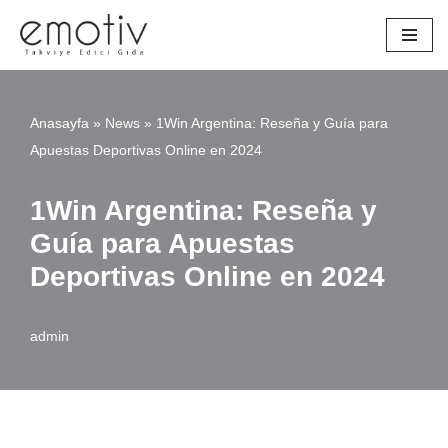
İçeriğe
geç
Anasayfa
»
News
»
1Win Argentina: Reseña y Guía para
Apuestas Deportivas Online en 2024
1Win Argentina: Reseña y
Guía para Apuestas
Deportivas Online en 2024
admin