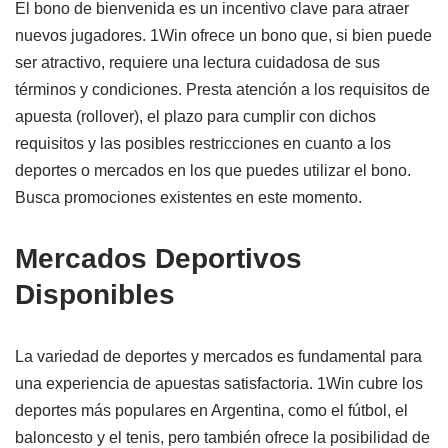
El bono de bienvenida es un incentivo clave para atraer
nuevos jugadores. 1Win ofrece un bono que, si bien puede
ser atractivo, requiere una lectura cuidadosa de sus
términos y condiciones. Presta atención a los requisitos de
apuesta (rollover), el plazo para cumplir con dichos
requisitos y las posibles restricciones en cuanto a los
deportes o mercados en los que puedes utilizar el bono.
Busca promociones existentes en este momento.
Mercados Deportivos
Disponibles
La variedad de deportes y mercados es fundamental para
una experiencia de apuestas satisfactoria. 1Win cubre los
deportes más populares en Argentina, como el fútbol, el
baloncesto y el tenis, pero también ofrece la posibilidad de