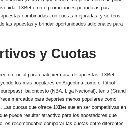
envenida, 1XBet ofrece promociones periódicas para
, apuestas combinadas con cuotas mejoradas, y sorteos.
e las apuestas y brindar oportunidades adicionales para
tivos y Cuotas
ecto crucial para cualquier casa de apuestas. 1XBet
uyendo los más populares en Argentina como el fútbol
s europeas), baloncesto (NBA, Liga Nacional), tenis (Grand
frece mercados para deportes menos populares como
ts. Las cuotas que ofrece 1XBet suelen ser competitivas en
que puede resultar atractivo para los apostadores que
, es recomendable comparar las cuotas entre diferentes