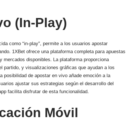
o (In-Play)
ida como “in-play”, permite a los usuarios apostar
llando. 1XBet ofrece una plataforma completa para apuestas
 y mercados disponibles. La plataforma proporciona
el partido, y visualizaciones gráficas que ayudan a los
a posibilidad de apostar en vivo añade emoción a la
uarios ajustar sus estrategias según el desarrollo del
app facilita disfrutar de esta funcionalidad.
cación Móvil