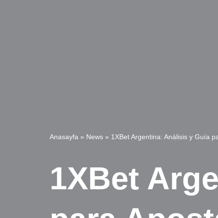
Anasayfa
»
News
»
1XBet Argentina: Análisis y Guía 
1XBet Arge