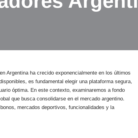
adores Argent
 en Argentina ha crecido exponencialmente en los últimos
disponibles, es fundamental elegir una plataforma segura,
suario óptima. En este contexto, examinaremos a fondo
lobal que busca consolidarse en el mercado argentino.
 bonos, mercados deportivos, funcionalidades y la