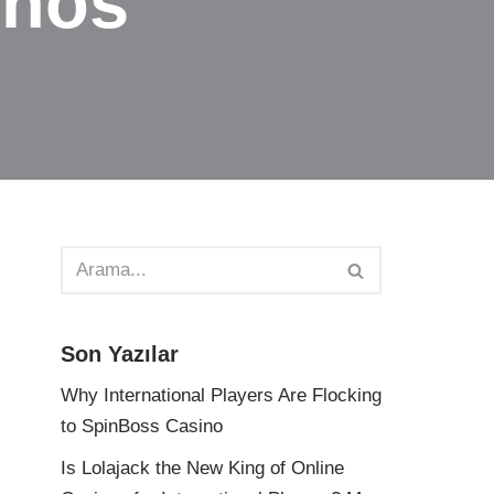
inos
Son Yazılar
Why International Players Are Flocking
to SpinBoss Casino
Is Lolajack the New King of Online