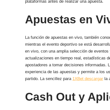
plataformas antes de realizar una apuesta.
Apuestas en Viv
La función de apuestas en vivo, también conoc
mientras el evento deportivo se está desarro
en vivo, con una amplia selección de eventos
actualizaciones en tiempo real, estadísticas d
apostadores a tomar decisiones informadas. L
experiencia de las apuestas y permite a los us
partido. La sencillez para
1XBet descargar
la 
Cash Out y Apli