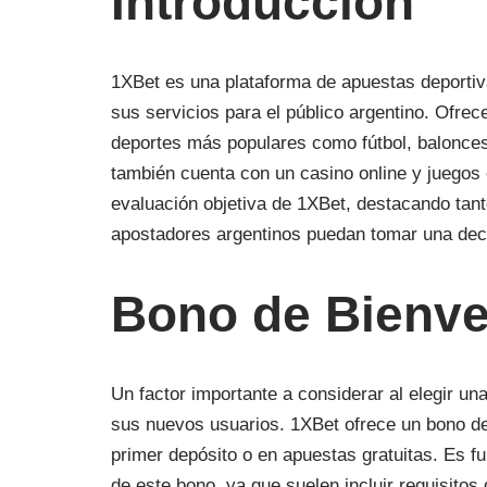
Introducción
1XBet es una plataforma de apuestas deportiva
sus servicios para el público argentino. Ofre
deportes más populares como fútbol, balonce
también cuenta con un casino online y juegos 
evaluación objetiva de 1XBet, destacando tant
apostadores argentinos puedan tomar una dec
Bono de Bienve
Un factor importante a considerar al elegir u
sus nuevos usuarios. 1XBet ofrece un bono de
primer depósito o en apuestas gratuitas. Es f
de este bono, ya que suelen incluir requisitos