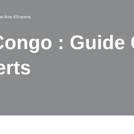
t Avis d’Experts
ongo : Guide 
erts