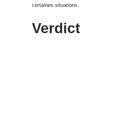
certaines situations.
Verdict
En conclusion, 1XBet est une plateforme de par
parieurs de la RD Congo. La plateforme se di
compétitives et son offre de paris en direct bi
responsable. Pour bénéficier de bonus exclus
Bir yanıt yazın
E-posta adresiniz yayınlanmayacak.
Ger