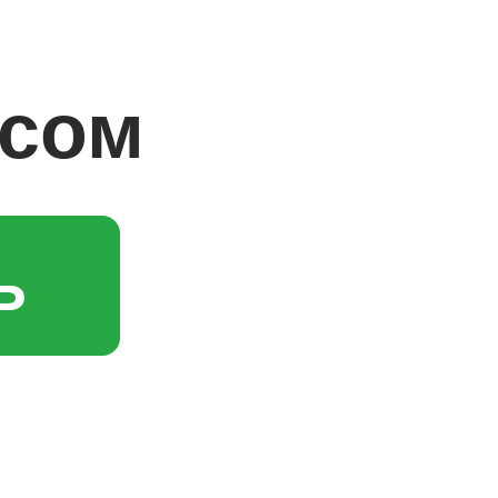
йсом
Ь