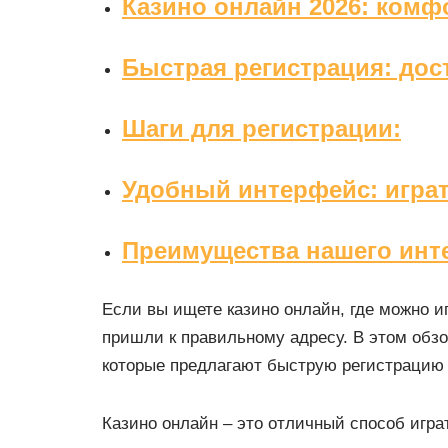
Казино онлайн 2026: ком
Быстрая регистрация: дос
Шаги для регистрации:
Удобный интерфейс: играть
Преимущества нашего инт
Если вы ищете казино онлайн, где можно и
пришли к правильному адресу. В этом обз
которые предлагают быструю регистрацию
Казино онлайн – это отличный способ игра