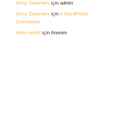
Army Dreamers
için
admin
Army Dreamers
için
A WordPress
Commenter
Hello world!
için
Anonim