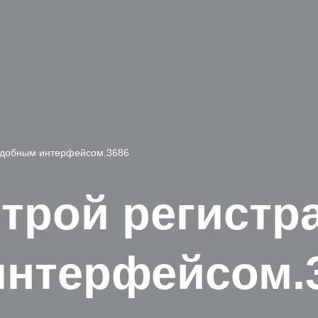
 удобным интерфейсом.3686
строй регистр
нтерфейсом.