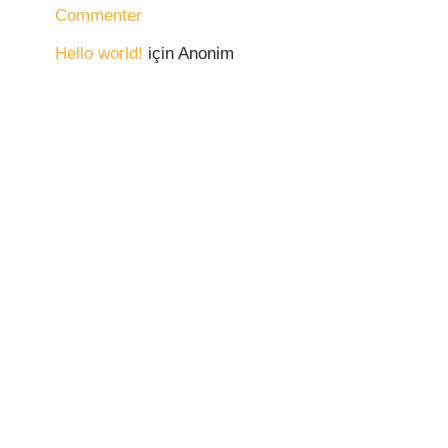
Commenter
Hello world!
için
Anonim