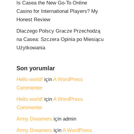
Is Casea the New Go-To Online
Casino for International Players? My
Honest Review
Dlaczego Polscy Gracze Przechodzą
na Casea: Szczera Opinia po Miesiącu
Użytkowania
Son yorumlar
Hello world!
için
A WordPress
Commenter
Hello world!
için
A WordPress
Commenter
Army Dreamers
için
admin
Army Dreamers
için
A WordPress