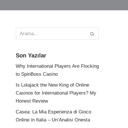
Son Yazılar
Why International Players Are Flocking
to SpinBoss Casino
Is Lolajack the New King of Online
Casinos for International Players? My
Honest Review
Casea: La Mia Esperienza di Gioco
Online in Italia – Un’Analisi Onesta