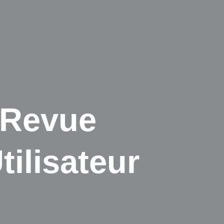
 Revue
ilisateur