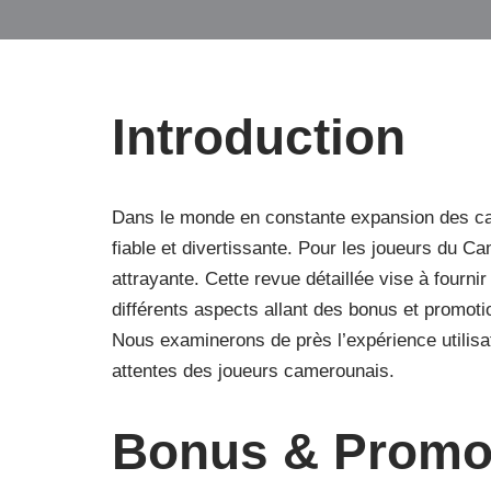
Introduction
Dans le monde en constante expansion des casi
fiable et divertissante. Pour les joueurs du 
attrayante. Cette revue détaillée vise à fourn
différents aspects allant des bonus et promoti
Nous examinerons de près l’expérience utilisa
attentes des joueurs camerounais.
Bonus & Promo