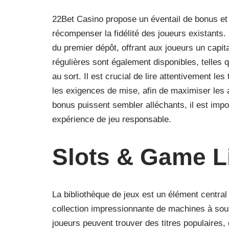
22Bet Casino propose un éventail de bonus et
récompenser la fidélité des joueurs existant
du premier dépôt, offrant aux joueurs un capit
régulières sont également disponibles, telles 
au sort. Il est crucial de lire attentivement 
les exigences de mise, afin de maximiser les 
bonus puissent sembler alléchants, il est im
expérience de jeu responsable.
Slots & Game L
La bibliothèque de jeux est un élément central
collection impressionnante de machines à sous
joueurs peuvent trouver des titres populaires,