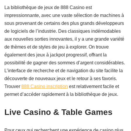
La bibliothèque de jeux de 888 Casino est
impressionnante, avec une vaste sélection de machines à
sous provenant de certains des plus grands développeurs
de logiciels de l’industrie. Des classiques indémodables
aux nouvelles sorties innovantes, il y a une grande variété
de thèmes et de styles de jeu à explorer. On trouve
également des jeux à jackpot progressif, offrant la
possibilité de gagner des sommes d’argent considérables.
L’interface de recherche et de navigation du site facilite la
découverte de nouveaux jeux et le retour à ses favoris.
Trouver
888 Casino inscription
est relativement facile et
permet d’accéder rapidement à la bibliothèque de jeux.
Live Casino & Table Games
Pour ceux qui recherchent une expérience de casino plus