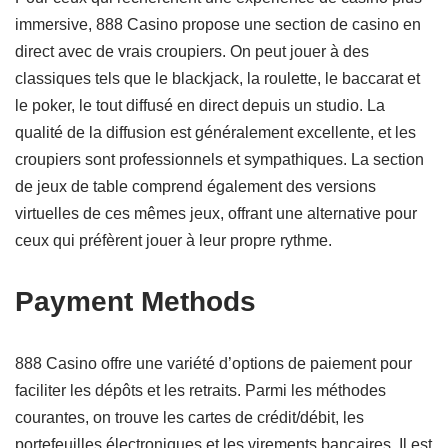
immersive, 888 Casino propose une section de casino en
direct avec de vrais croupiers. On peut jouer à des
classiques tels que le blackjack, la roulette, le baccarat et
le poker, le tout diffusé en direct depuis un studio. La
qualité de la diffusion est généralement excellente, et les
croupiers sont professionnels et sympathiques. La section
de jeux de table comprend également des versions
virtuelles de ces mêmes jeux, offrant une alternative pour
ceux qui préfèrent jouer à leur propre rythme.
Payment Methods
888 Casino offre une variété d’options de paiement pour
faciliter les dépôts et les retraits. Parmi les méthodes
courantes, on trouve les cartes de crédit/débit, les
portefeuilles électroniques et les virements bancaires. Il est