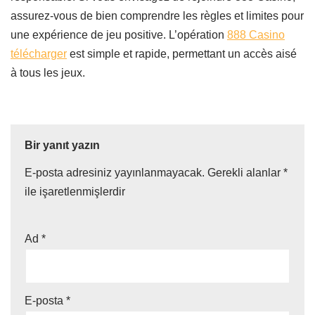
assurez-vous de bien comprendre les règles et limites pour
une expérience de jeu positive. L’opération
888 Casino
télécharger
est simple et rapide, permettant un accès aisé
à tous les jeux.
Bir yanıt yazın
E-posta adresiniz yayınlanmayacak.
Gerekli alanlar
*
ile işaretlenmişlerdir
Ad
*
E-posta
*