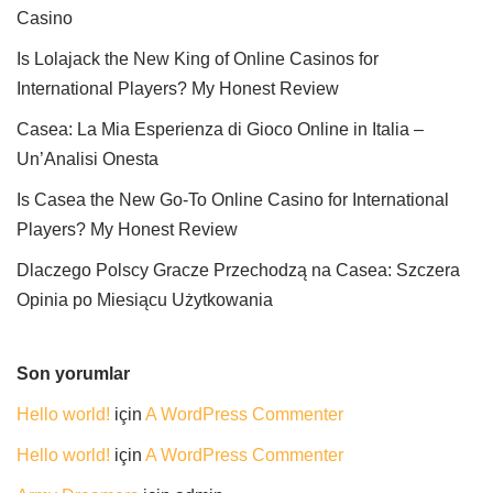
Casino
Is Lolajack the New King of Online Casinos for
International Players? My Honest Review
Casea: La Mia Esperienza di Gioco Online in Italia –
Un’Analisi Onesta
Is Casea the New Go-To Online Casino for International
Players? My Honest Review
Dlaczego Polscy Gracze Przechodzą na Casea: Szczera
Opinia po Miesiącu Użytkowania
Son yorumlar
Hello world!
için
A WordPress Commenter
Hello world!
için
A WordPress Commenter