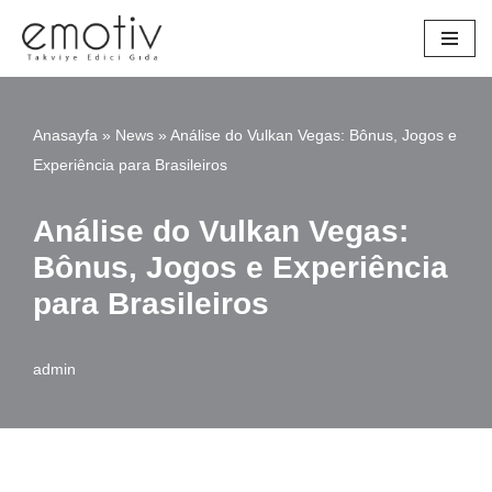
İçeriğe
geç
Anasayfa
»
News
»
Análise do Vulkan Vegas: Bônus, Jogos e
Experiência para Brasileiros
Análise do Vulkan Vegas:
Bônus, Jogos e Experiência
para Brasileiros
admin