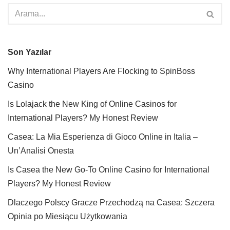
Son Yazılar
Why International Players Are Flocking to SpinBoss
Casino
Is Lolajack the New King of Online Casinos for
International Players? My Honest Review
Casea: La Mia Esperienza di Gioco Online in Italia –
Un’Analisi Onesta
Is Casea the New Go-To Online Casino for International
Players? My Honest Review
Dlaczego Polscy Gracze Przechodzą na Casea: Szczera
Opinia po Miesiącu Użytkowania