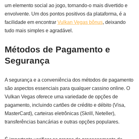
um elemento social ao jogo, tornando-o mais divertido e
envolvente. Um dos pontos positivos da plataforma, é a
facilidade em encontrar
Vulkan Vegas bônus
, deixando
tudo mais simples e agradável.
Métodos de Pagamento e
Segurança
A segurança e a conveniência dos métodos de pagamento
são aspectos essenciais para qualquer cassino online. O
Vulkan Vegas oferece uma variedade de opções de
pagamento, incluindo cartões de crédito e débito (Visa,
MasterCard), carteiras eletrônicas (Skrill, Neteller),
transferências bancárias e outras opções populares.