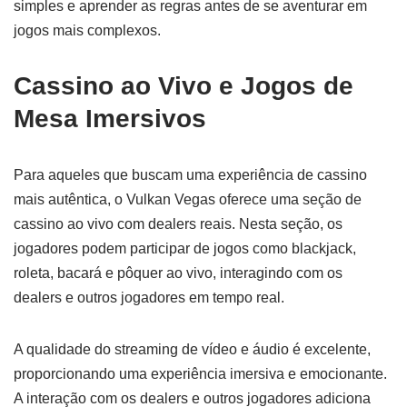
simples e aprender as regras antes de se aventurar em
jogos mais complexos.
Cassino ao Vivo e Jogos de
Mesa Imersivos
Para aqueles que buscam uma experiência de cassino
mais autêntica, o Vulkan Vegas oferece uma seção de
cassino ao vivo com dealers reais. Nesta seção, os
jogadores podem participar de jogos como blackjack,
roleta, bacará e pôquer ao vivo, interagindo com os
dealers e outros jogadores em tempo real.
A qualidade do streaming de vídeo e áudio é excelente,
proporcionando uma experiência imersiva e emocionante.
A interação com os dealers e outros jogadores adiciona