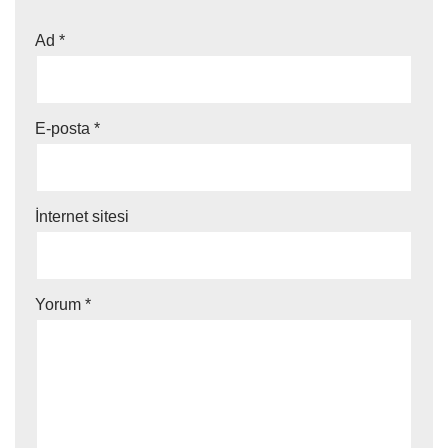
Ad
*
E-posta
*
İnternet sitesi
Yorum
*