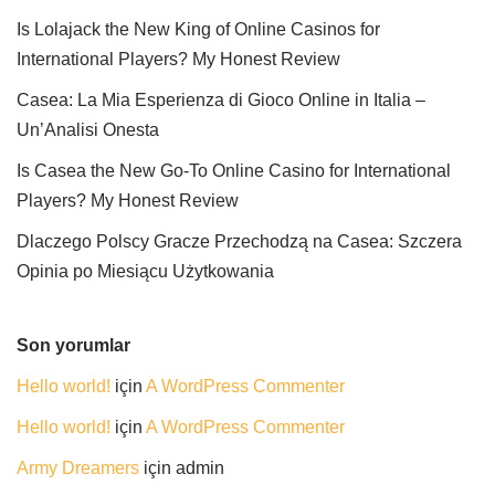
Is Lolajack the New King of Online Casinos for
International Players? My Honest Review
Casea: La Mia Esperienza di Gioco Online in Italia –
Un’Analisi Onesta
Is Casea the New Go-To Online Casino for International
Players? My Honest Review
Dlaczego Polscy Gracze Przechodzą na Casea: Szczera
Opinia po Miesiącu Użytkowania
Son yorumlar
Hello world!
için
A WordPress Commenter
Hello world!
için
A WordPress Commenter
Army Dreamers
için
admin