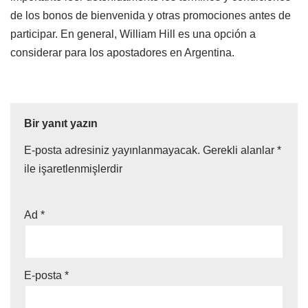
de los bonos de bienvenida y otras promociones antes de
participar. En general, William Hill es una opción a
considerar para los apostadores en Argentina.
Bir yanıt yazın
E-posta adresiniz yayınlanmayacak.
Gerekli alanlar
*
ile işaretlenmişlerdir
Ad
*
E-posta
*