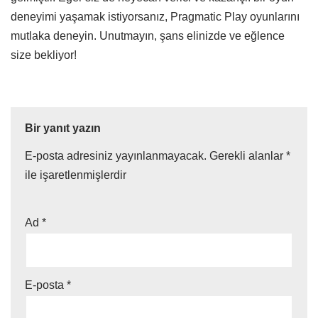
deneyimi yaşamak istiyorsanız, Pragmatic Play oyunlarını
mutlaka deneyin. Unutmayın, şans elinizde ve eğlence
size bekliyor!
Bir yanıt yazın
E-posta adresiniz yayınlanmayacak.
Gerekli alanlar
*
ile işaretlenmişlerdir
Ad
*
E-posta
*