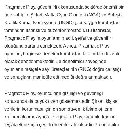
Pragmatic Play, güvenilirlik konusunda sektörde önemli bir
üne sahiptir. Şirket, Malta Oyun Otoritesi (MGA) ve Birleşik
Krallık Kumar Komisyonu (UKGC) gibi saygın kuruluşlar
tarafından lisanslı ve düzenlenmektedir. Bu lisanslar,
Pragmatic Play’in oyunlarının adil, şeffaf ve güvenilir
olduğunu garanti etmektedir. Ayrıca, Pragmatic Play
oyunları, bağımsız denetim kuruluşları tarafından düzenli
olarak denetlenmektedir. Bu denetimler sayesinde
oyunların rastgele sayı üreteçlerinin (RNG) doğru çalıştığı
ve sonuçların manipüle edilmediği doğrulanmaktadır.
Pragmatic Play, oyuncuların gizliliği ve güvenliği
konusunda da büyük özen göstermektedir. Şirket, kişisel
verilerin korunması için en son güvenlik teknolojilerini
kullanmaktadır. Ayrıca, Pragmatic Play, sorumlu kumarı
teşvik etmek için çeşitli önlemler almaktadır. Bu önlemler