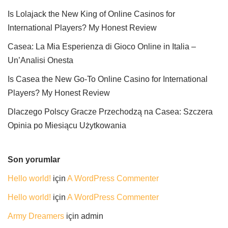
Is Lolajack the New King of Online Casinos for
International Players? My Honest Review
Casea: La Mia Esperienza di Gioco Online in Italia –
Un’Analisi Onesta
Is Casea the New Go-To Online Casino for International
Players? My Honest Review
Dlaczego Polscy Gracze Przechodzą na Casea: Szczera
Opinia po Miesiącu Użytkowania
Son yorumlar
Hello world!
için
A WordPress Commenter
Hello world!
için
A WordPress Commenter
Army Dreamers
için
admin