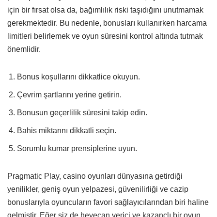
için bir fırsat olsa da, bağımlılık riski taşıdığını unutmamak
gerekmektedir. Bu nedenle, bonusları kullanırken harcama
limitleri belirlemek ve oyun süresini kontrol altında tutmak
önemlidir.
Bonus koşullarını dikkatlice okuyun.
Çevrim şartlarını yerine getirin.
Bonusun geçerlilik süresini takip edin.
Bahis miktarını dikkatli seçin.
Sorumlu kumar prensiplerine uyun.
Pragmatic Play, casino oyunları dünyasına getirdiği
yenilikler, geniş oyun yelpazesi, güvenilirliği ve cazip
bonuslarıyla oyuncuların favori sağlayıcılarından biri haline
gelmiştir. Eğer siz de heyecan verici ve kazançlı bir oyun