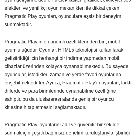
efektleri ve yenilikçi oyun mekanikleri ile dikkat çeken
Pragmatic Play oyunları, oyunculara eşsiz bir deneyim
sunmaktadır.
Pragmatic Play’in en önemli özelliklerinden biri, mobil
uyumluluğudur. Oyunlar, HTML5 teknolojisi kullanılarak
geliştirildiği için herhangi bir indirme yapmadan mobil
cihazlar üzerinden kolayca oynanabilmektedir. Bu sayede
oyuncular, istedikleri zaman ve yerde favori oyunlarına
erişebilmektedirler. Ayrıca, Pragmatic Play’in oyunları, farklı
dillerde ve para birimlerinde oynanabilme özelliğine
sahiptir, bu da uluslararası alanda geniş bir oyuncu
kitlesine hitap etmesini sağlamaktadır.
Pragmatic Play, oyunlarını adil ve güvenilir bir şekilde
sunmak için çeşitli bağımsız denetim kuruluşlarıyla işbirliği