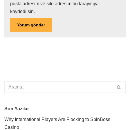
posta adresim ve site adresim bu tarayıcıya
kaydedilsin.
Son Yazılar
Why International Players Are Flocking to SpinBoss
Casino