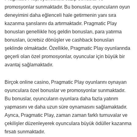
promosyonlar sunmaktadır. Bu bonuslar, oyuncuların oyun
deneyimini daha eğlenceli hale getirmenin yanı sıra
kazanma şanslarını da artırmaktadır. Pragmatic Play
bonusları genellikle hoş geldin bonusları, para yatırma
bonusları, ücretsiz dönüşler ve cashback bonusları
şeklinde olmaktadır. Özellikle, Pragmatic Play oyunlarında
geçerli olan özel promosyonlar, oyuncular için büyük bir
avantaj sağlamaktadır.
Birçok online casino, Pragmatic Play oyunlarını oynayan
oyunculara özel bonuslar ve promosyonlar sunmaktadır.
Bu bonuslar, oyuncuların oyunlara daha fazla yatırım
yapmasını ve daha uzun süre oynamasını sağlamaktadır.
Ayrıca, Pragmatic Play, zaman zaman farklı turnuvalar ve
çekilişler düzenleyerek oyunculara büyük ödüller kazanma
fırsatı sunmaktadır.