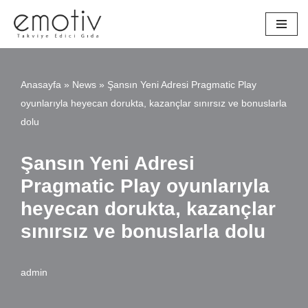
İçeriğe
geç
Anasayfa
»
News
»
Şansın Yeni Adresi Pragmatic Play
oyunlarıyla heyecan dorukta, kazançlar sınırsız ve bonuslarla
dolu
Şansın Yeni Adresi
Pragmatic Play oyunlarıyla
heyecan dorukta, kazançlar
sınırsız ve bonuslarla dolu
admin