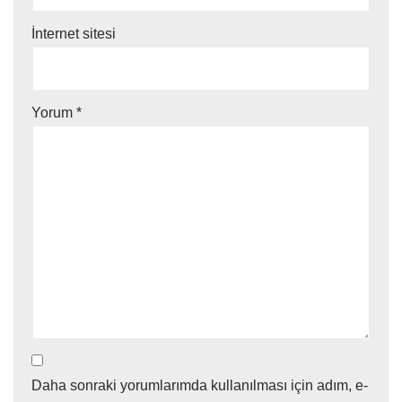
İnternet sitesi
Yorum
*
Daha sonraki yorumlarımda kullanılması için adım, e-