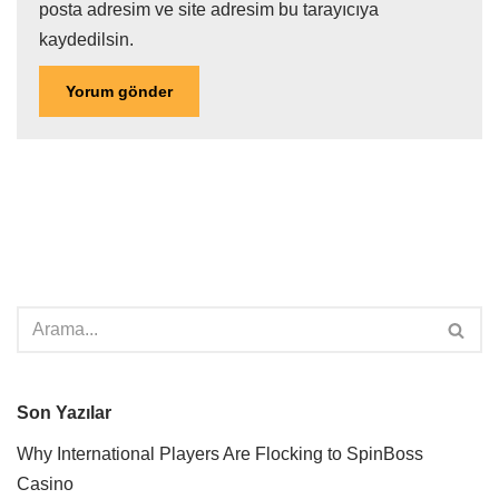
posta adresim ve site adresim bu tarayıcıya
kaydedilsin.
Son Yazılar
Why International Players Are Flocking to SpinBoss
Casino