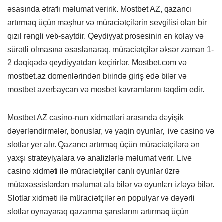
əsasında ətraflı məlumat veririk. Mostbet AZ, qazancı
artırmaq üçün məşhur və müraciətçilərin sevgilisi olan bir
qızıl rəngli veb-saytdir. Qeydiyyat prosesinin ən kolay və
sürətli olmasına əsaslanaraq, müraciətçilər əksər zaman 1-
2 dəqiqədə qeydiyyatdan keçirirlər. Mostbet.com və
mostbet.az domenlərindən birində giriş edə bilər və
mostbet azerbaycan və mosbet kavramlarını təqdim edir.
Mostbet AZ casino-nun xidmətləri arasında dəyişik
dəyərləndirmələr, bonuslar, və yaqin oyunlar, live casino və
slotlar yer alır. Qazancı artırmaq üçün müraciətçilərə ən
yaxşı strateyiyalara və analizlərlə məlumat verir. Live
casino xidməti ilə müraciətçilər canlı oyunlar üzrə
mütəxəssislərdən məlumat ala bilər və oyunları izləyə bilər.
Slotlar xidməti ilə müraciətçilər ən populyar və dəyərli
slotlar oynayaraq qazanma şanslarını artırmaq üçün