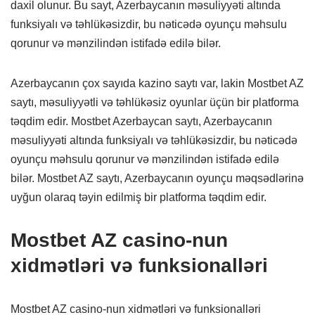
daxil olunur. Bu sayt, Azerbaycanın məsuliyyəti altında
funksiyalı və təhlükəsizdir, bu nəticədə oyunçu məhsulu
qorunur və mənzilindən istifadə edilə bilər.
Azerbaycanın çox sayıda kazino saytı var, lakin Mostbet AZ
saytı, məsuliyyətli və təhlükəsiz oyunlar üçün bir platforma
təqdim edir. Mostbet Azerbaycan saytı, Azerbaycanın
məsuliyyəti altında funksiyalı və təhlükəsizdir, bu nəticədə
oyunçu məhsulu qorunur və mənzilindən istifadə edilə
bilər. Mostbet AZ saytı, Azerbaycanın oyunçu məqsədlərinə
uyğun olaraq təyin edilmiş bir platforma təqdim edir.
Mostbet AZ casino-nun
xidmətləri və funksionalləri
Mostbet AZ casino-nun xidmətləri və funksionalləri