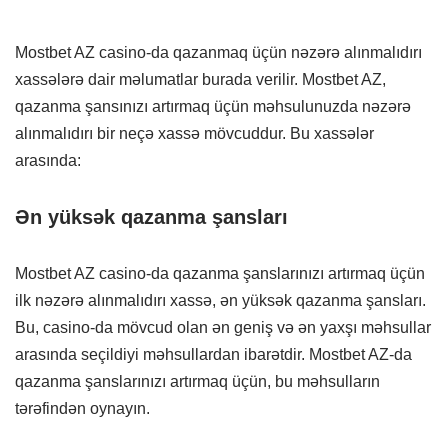
Mostbet AZ casino-da qazanmaq üçün nəzərə alınmalıdırı
xassələrə dair məlumatlar burada verilir. Mostbet AZ,
qazanma şansınızı artırmaq üçün məhsulunuzda nəzərə
alınmalıdırı bir neçə xassə mövcuddur. Bu xassələr
arasında:
Ən yüksək qazanma şansları
Mostbet AZ casino-da qazanma şanslarınızı artırmaq üçün
ilk nəzərə alınmalıdırı xassə, ən yüksək qazanma şansları.
Bu, casino-da mövcud olan ən geniş və ən yaxşı məhsullar
arasında seçildiyi məhsullardan ibarətdir. Mostbet AZ-da
qazanma şanslarınızı artırmaq üçün, bu məhsulların
tərəfindən oynayın.