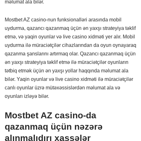
məlumat ala bilər.
Mostbet AZ casino-nun funksionalləri arasında mobil
uydurma, qazancı qazanmaq üçün ən yaxşı strateyiya təklif
etmə, və yaqin oyunlar və live casino xidməti yer alır. Mobil
uydurma ilə müraciətçilər cihazlarından da oyun oynayaraq
qazanma şanslarını artırmaq olar. Qazancı qazanmaq üçün
ən yaxşı strateyiya təklif etmə ilə müraciətçilər oyunların
tətbiq etmək üçün ən yaxşı yollar haqqında məlumat ala
bilər. Yaqin oyunlar və live casino xidməti ilə müraciətçilər
canlı oyunlar üzrə mütəxəssislərdən məlumat ala və
oyunları izləyə bilər.
Mostbet AZ casino-da
qazanmaq üçün nəzərə
alınmalıdırı xassələr