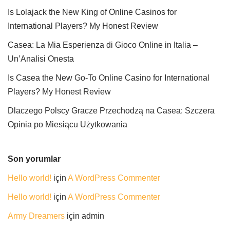
Is Lolajack the New King of Online Casinos for
International Players? My Honest Review
Casea: La Mia Esperienza di Gioco Online in Italia –
Un’Analisi Onesta
Is Casea the New Go-To Online Casino for International
Players? My Honest Review
Dlaczego Polscy Gracze Przechodzą na Casea: Szczera
Opinia po Miesiącu Użytkowania
Son yorumlar
Hello world!
için
A WordPress Commenter
Hello world!
için
A WordPress Commenter
Army Dreamers
için
admin