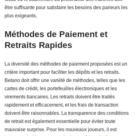
être suffisante pour satisfaire les besoins des parieurs les
plus exigeants.
Méthodes de Paiement et
Retraits Rapides
La diversité des méthodes de paiement proposées est un
critère important pour faciliter les dépôts et les retraits.
Betano doit offrir une variété de méthodes, telles que les
cartes de crédit, les portefeuilles électroniques et les
virements bancaires. Les retraits doivent être traités
rapidement et efficacement, et les frais de transaction
doivent être raisonnables. La transparence des conditions
de retrait est également essentielle pour éviter toute
mauvaise surprise. Pour les nouveaux joueurs, il est