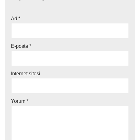
Ad
*
E-posta
*
İnternet sitesi
Yorum
*