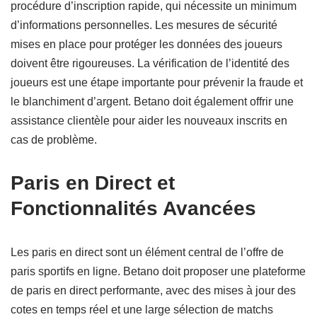
procédure d’inscription rapide, qui nécessite un minimum
d’informations personnelles. Les mesures de sécurité
mises en place pour protéger les données des joueurs
doivent être rigoureuses. La vérification de l’identité des
joueurs est une étape importante pour prévenir la fraude et
le blanchiment d’argent. Betano doit également offrir une
assistance clientèle pour aider les nouveaux inscrits en
cas de problème.
Paris en Direct et
Fonctionnalités Avancées
Les paris en direct sont un élément central de l’offre de
paris sportifs en ligne. Betano doit proposer une plateforme
de paris en direct performante, avec des mises à jour des
cotes en temps réel et une large sélection de matchs