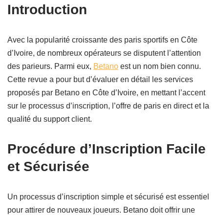
Introduction
Avec la popularité croissante des paris sportifs en Côte
d’Ivoire, de nombreux opérateurs se disputent l’attention
des parieurs. Parmi eux,
Betano
est un nom bien connu.
Cette revue a pour but d’évaluer en détail les services
proposés par Betano en Côte d’Ivoire, en mettant l’accent
sur le processus d’inscription, l’offre de paris en direct et la
qualité du support client.
Procédure d’Inscription Facile
et Sécurisée
Un processus d’inscription simple et sécurisé est essentiel
pour attirer de nouveaux joueurs. Betano doit offrir une