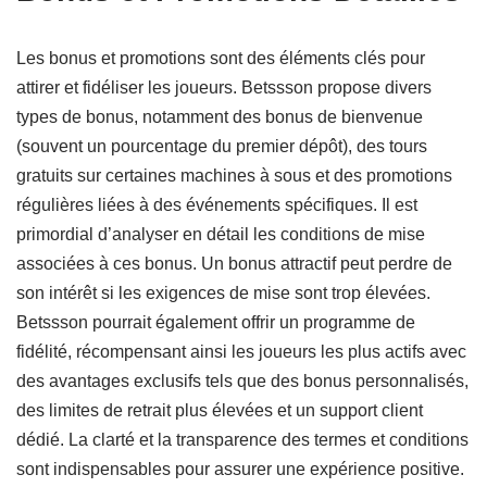
Les bonus et promotions sont des éléments clés pour
attirer et fidéliser les joueurs. Betssson propose divers
types de bonus, notamment des bonus de bienvenue
(souvent un pourcentage du premier dépôt), des tours
gratuits sur certaines machines à sous et des promotions
régulières liées à des événements spécifiques. Il est
primordial d’analyser en détail les conditions de mise
associées à ces bonus. Un bonus attractif peut perdre de
son intérêt si les exigences de mise sont trop élevées.
Betssson pourrait également offrir un programme de
fidélité, récompensant ainsi les joueurs les plus actifs avec
des avantages exclusifs tels que des bonus personnalisés,
des limites de retrait plus élevées et un support client
dédié. La clarté et la transparence des termes et conditions
sont indispensables pour assurer une expérience positive.