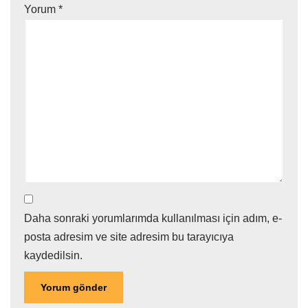
Yorum
*
Daha sonraki yorumlarımda kullanılması için adım, e-
posta adresim ve site adresim bu tarayıcıya
kaydedilsin.