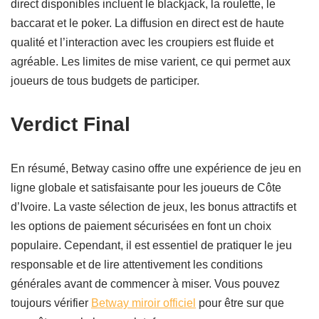
direct disponibles incluent le blackjack, la roulette, le
baccarat et le poker. La diffusion en direct est de haute
qualité et l’interaction avec les croupiers est fluide et
agréable. Les limites de mise varient, ce qui permet aux
joueurs de tous budgets de participer.
Verdict Final
En résumé, Betway casino offre une expérience de jeu en
ligne globale et satisfaisante pour les joueurs de Côte
d’Ivoire. La vaste sélection de jeux, les bonus attractifs et
les options de paiement sécurisées en font un choix
populaire. Cependant, il est essentiel de pratiquer le jeu
responsable et de lire attentivement les conditions
générales avant de commencer à miser. Vous pouvez
toujours vérifier
Betway miroir officiel
pour être sur que