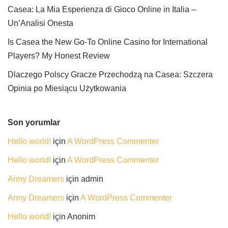
Casea: La Mia Esperienza di Gioco Online in Italia –
Un’Analisi Onesta
Is Casea the New Go-To Online Casino for International
Players? My Honest Review
Dlaczego Polscy Gracze Przechodzą na Casea: Szczera
Opinia po Miesiącu Użytkowania
Son yorumlar
Hello world!
için
A WordPress Commenter
Hello world!
için
A WordPress Commenter
Army Dreamers
için
admin
Army Dreamers
için
A WordPress Commenter
Hello world!
için
Anonim