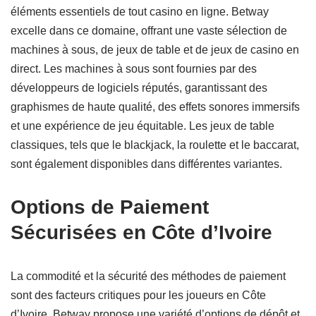
éléments essentiels de tout casino en ligne. Betway
excelle dans ce domaine, offrant une vaste sélection de
machines à sous, de jeux de table et de jeux de casino en
direct. Les machines à sous sont fournies par des
développeurs de logiciels réputés, garantissant des
graphismes de haute qualité, des effets sonores immersifs
et une expérience de jeu équitable. Les jeux de table
classiques, tels que le blackjack, la roulette et le baccarat,
sont également disponibles dans différentes variantes.
Options de Paiement
Sécurisées en Côte d’Ivoire
La commodité et la sécurité des méthodes de paiement
sont des facteurs critiques pour les joueurs en Côte
d’Ivoire. Betway propose une variété d’options de dépôt et