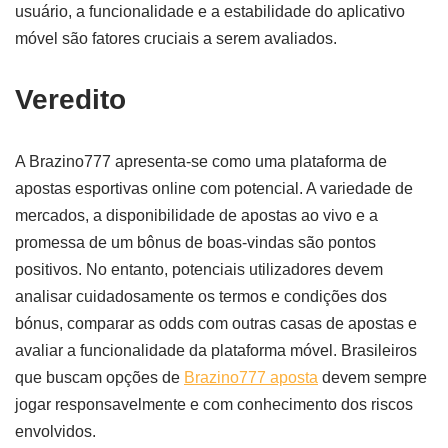
usuário, a funcionalidade e a estabilidade do aplicativo
móvel são fatores cruciais a serem avaliados.
Veredito
A Brazino777 apresenta-se como uma plataforma de
apostas esportivas online com potencial. A variedade de
mercados, a disponibilidade de apostas ao vivo e a
promessa de um bônus de boas-vindas são pontos
positivos. No entanto, potenciais utilizadores devem
analisar cuidadosamente os termos e condições dos
bónus, comparar as odds com outras casas de apostas e
avaliar a funcionalidade da plataforma móvel. Brasileiros
que buscam opções de
Brazino777 aposta
devem sempre
jogar responsavelmente e com conhecimento dos riscos
envolvidos.