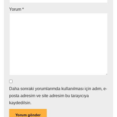
Yorum
*
Daha sonraki yorumlarımda kullanılması için adım, e-
posta adresim ve site adresim bu tarayıcıya
kaydedilsin.