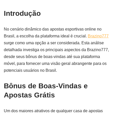
Introdução
No cenário dinâmico das apostas esportivas online no
Brasil, a escolha da plataforma ideal é crucial.
Brazino777
surge como uma opção a ser considerada. Esta análise
detalhada investiga os principais aspectos da Brazino777,
desde seus bônus de boas-vindas até sua plataforma
móvel, para fornecer uma visão geral abrangente para os
potenciais usuários no Brasil.
Bônus de Boas-Vindas e
Apostas Grátis
Um dos maiores atrativos de qualquer casa de apostas