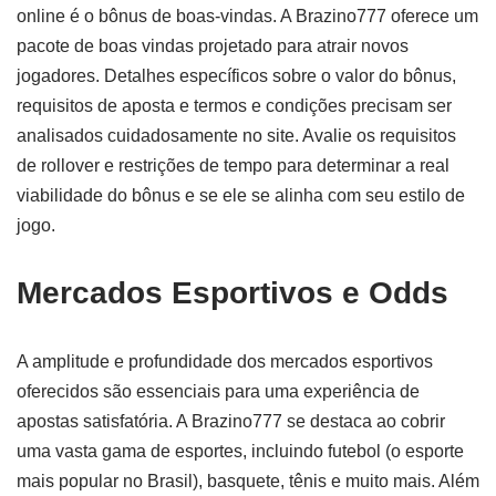
online é o bônus de boas-vindas. A Brazino777 oferece um
pacote de boas vindas projetado para atrair novos
jogadores. Detalhes específicos sobre o valor do bônus,
requisitos de aposta e termos e condições precisam ser
analisados cuidadosamente no site. Avalie os requisitos
de rollover e restrições de tempo para determinar a real
viabilidade do bônus e se ele se alinha com seu estilo de
jogo.
Mercados Esportivos e Odds
A amplitude e profundidade dos mercados esportivos
oferecidos são essenciais para uma experiência de
apostas satisfatória. A Brazino777 se destaca ao cobrir
uma vasta gama de esportes, incluindo futebol (o esporte
mais popular no Brasil), basquete, tênis e muito mais. Além