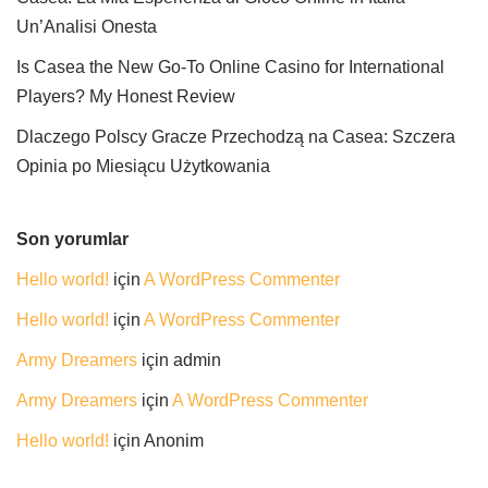
Un’Analisi Onesta
Is Casea the New Go-To Online Casino for International
Players? My Honest Review
Dlaczego Polscy Gracze Przechodzą na Casea: Szczera
Opinia po Miesiącu Użytkowania
Son yorumlar
Hello world!
için
A WordPress Commenter
Hello world!
için
A WordPress Commenter
Army Dreamers
için
admin
Army Dreamers
için
A WordPress Commenter
Hello world!
için
Anonim