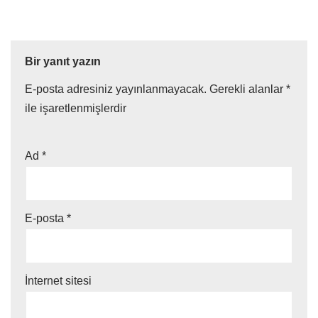
Bir yanıt yazın
E-posta adresiniz yayınlanmayacak.
Gerekli alanlar
*
ile işaretlenmişlerdir
Ad
*
E-posta
*
İnternet sitesi