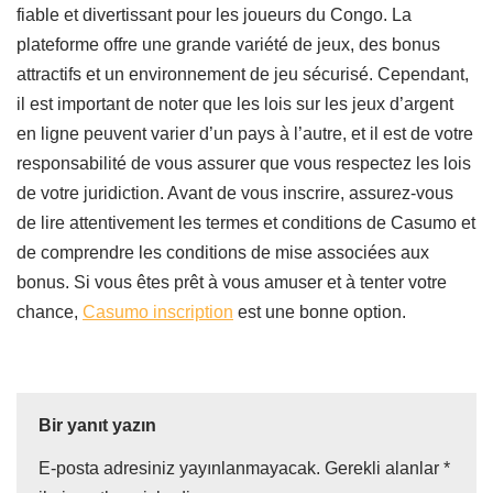
fiable et divertissant pour les joueurs du Congo. La
plateforme offre une grande variété de jeux, des bonus
attractifs et un environnement de jeu sécurisé. Cependant,
il est important de noter que les lois sur les jeux d’argent
en ligne peuvent varier d’un pays à l’autre, et il est de votre
responsabilité de vous assurer que vous respectez les lois
de votre juridiction. Avant de vous inscrire, assurez-vous
de lire attentivement les termes et conditions de Casumo et
de comprendre les conditions de mise associées aux
bonus. Si vous êtes prêt à vous amuser et à tenter votre
chance,
Casumo inscription
est une bonne option.
Bir yanıt yazın
E-posta adresiniz yayınlanmayacak.
Gerekli alanlar
*