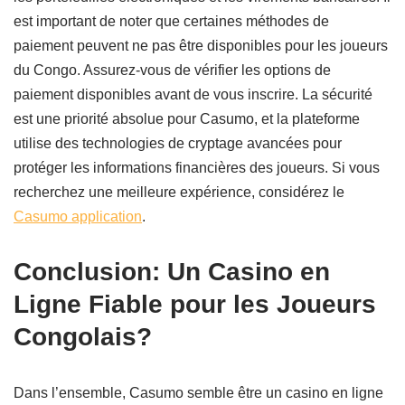
est important de noter que certaines méthodes de
paiement peuvent ne pas être disponibles pour les joueurs
du Congo. Assurez-vous de vérifier les options de
paiement disponibles avant de vous inscrire. La sécurité
est une priorité absolue pour Casumo, et la plateforme
utilise des technologies de cryptage avancées pour
protéger les informations financières des joueurs. Si vous
recherchez une meilleure expérience, considérez le
Casumo application
.
Conclusion: Un Casino en
Ligne Fiable pour les Joueurs
Congolais?
Dans l’ensemble, Casumo semble être un casino en ligne