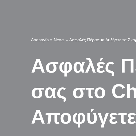
Anasayfa
»
News
»
Ασφαλές Πέρασμα Αυξήστε τα Σκορ
Ασφαλές Π
σας στο Ch
Αποφύγετε 