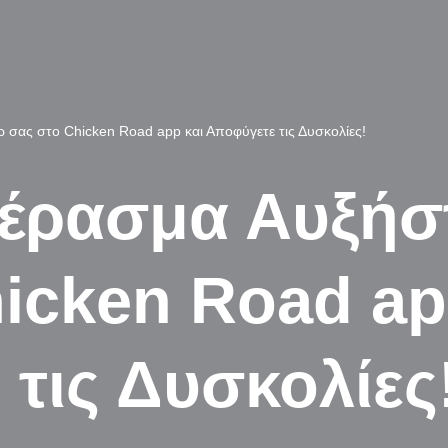
 σας στο Chicken Road app και Αποφύγετε τις Δυσκολίες!
έρασμα Αυξήστ
icken Road ap
τις Δυσκολίες