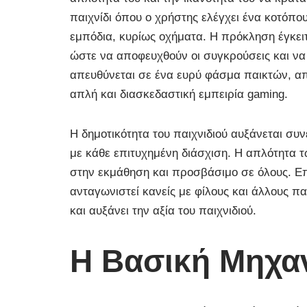
παιχνίδι όπου ο χρήστης ελέγχει ένα κοτόπο
εμπόδια, κυρίως οχήματα. Η πρόκληση έγκει
ώστε να αποφευχθούν οι συγκρούσεις και να 
απευθύνεται σε ένα ευρύ φάσμα παικτών, απ
απλή και διασκεδαστική εμπειρία gaming.
Η δημοτικότητα του παιχνιδιού αυξάνεται σ
με κάθε επιτυχημένη διάσχιση. Η απλότητα τ
στην εκμάθηση και προσβάσιμο σε όλους. Επ
ανταγωνιστεί κανείς με φίλους και άλλους π
και αυξάνει την αξία του παιχνιδιού.
Η Βασική Μηχαν