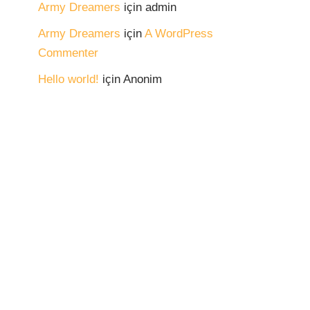
Army Dreamers
için
admin
Army Dreamers
için
A WordPress
Commenter
Hello world!
için
Anonim