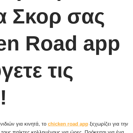
α Σκορ σας
en Road app
γετε τις
!
ιδιών για κινητά, το
chicken road app
ξεχωρίζει για την
 τους παίκτες κολλημένους για ώρες. Πρόκειται για ένα