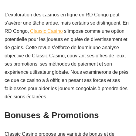
L’exploration des casinos en ligne en RD Congo peut
s’avérer une tâche ardue, mais certains se distinguent. En
RD Congo,
Classic Casino
s’impose comme une option
potentielle pour les joueurs en quête de divertissement et
de gains. Cette revue s’efforce de fournir une analyse
objective de Classic Casino, couvrant ses offres de jeux,
ses promotions, ses méthodes de paiement et son
expérience utilisateur globale. Nous examinerons de près
ce que ce casino a à offrir, en pesant ses forces et ses
faiblesses pour aider les joueurs congolais à prendre des
décisions éclairées.
Bonuses & Promotions
Classic Casino propose une variété de bonus et de