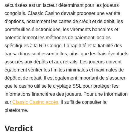
sécurisées est un facteur déterminant pour les joueurs
congolais. Classic Casino devrait proposer une variété
d’options, notamment les cartes de crédit et de débit, les
portefeuilles électroniques, les virements bancaires et
potentiellement les méthodes de paiement locales
spécifiques à la RD Congo. La rapidité et la fiabilité des
transactions sont essentielles, ainsi que les frais éventuels
associés aux dépôts et aux retraits. Les joueurs doivent
également vérifier les limites minimales et maximales de
dépôt et de retrait. Il est également important de s’assurer
que le casino utilise le cryptage SSL pour protéger les
informations financières des joueurs. Pour une information
sur
Classic Casino accès
, il suffit de consulter la
plateforme.
Verdict