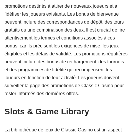
promotions destinés à attirer de nouveaux joueurs et à
fidéliser les joueurs existants. Les bonus de bienvenue
peuvent inclure des correspondances de dépôt, des tours
gratuits ou une combinaison des deux. Il est crucial de lire
attentivement les termes et conditions associés à ces
bonus, car ils précisent les exigences de mise, les jeux
éligibles et les délais de validité. Les promotions régulières
peuvent inclure des bonus de rechargement, des tournois
et des programmes de fidélité qui récompensent les
joueurs en fonction de leur activité. Les joueurs doivent
surveiller la page des promotions de Classic Casino pour
rester informés des dernières offres.
Slots & Game Library
La bibliothèque de jeux de Classic Casino est un aspect