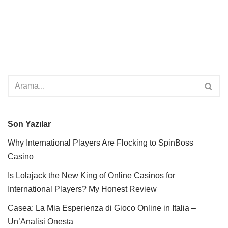
Son Yazılar
Why International Players Are Flocking to SpinBoss
Casino
Is Lolajack the New King of Online Casinos for
International Players? My Honest Review
Casea: La Mia Esperienza di Gioco Online in Italia –
Un’Analisi Onesta