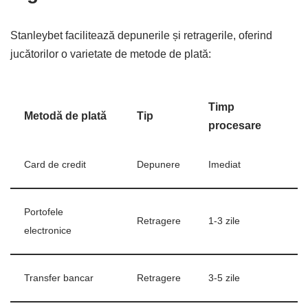
Stanleybet facilitează depunerile și retragerile, oferind
jucătorilor o varietate de metode de plată:
Timp
Metodă de plată
Tip
procesare
Card de credit
Depunere
Imediat
Portofele
Retragere
1-3 zile
electronice
Transfer bancar
Retragere
3-5 zile