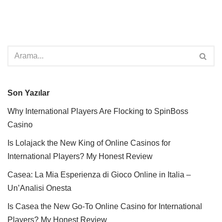
Son Yazılar
Why International Players Are Flocking to SpinBoss
Casino
Is Lolajack the New King of Online Casinos for
International Players? My Honest Review
Casea: La Mia Esperienza di Gioco Online in Italia –
Un’Analisi Onesta
Is Casea the New Go-To Online Casino for International
Players? My Honest Review