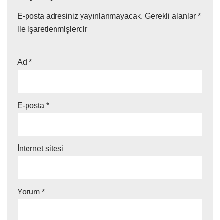
E-posta adresiniz yayınlanmayacak.
Gerekli alanlar
*
ile işaretlenmişlerdir
Ad
*
E-posta
*
İnternet sitesi
Yorum
*