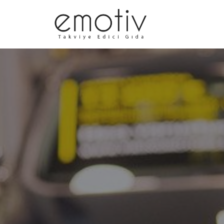
İçeriğe
geç