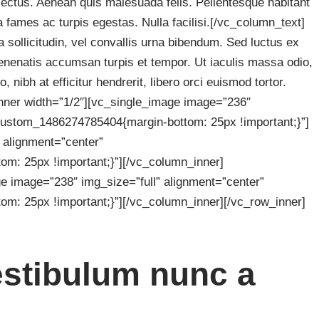
 lectus. Aenean quis malesuada felis. Pellentesque habitant
 fames ac turpis egestas. Nulla facilisi.[/vc_column_text]
 sollicitudin, vel convallis urna bibendum. Sed luctus ex
enenatis accumsan turpis et tempor. Ut iaculis massa odio,
 nibh at efficitur hendrerit, libero orci euismod tortor.
nner width=”1/2″][vc_single_image image=”236″
_custom_1486274785404{margin-bottom: 25px !important;}”]
 alignment=”center”
m: 25px !important;}”][/vc_column_inner]
e image=”238″ img_size=”full” alignment=”center”
: 25px !important;}”][/vc_column_inner][/vc_row_inner]
estibulum nunc a