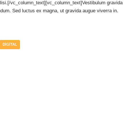
lisi.[/vc_column_text][vc_column_text]Vestibulum gravida
bendum. Sed luctus ex magna, ut gravida augue viverra in.
DIGITAL
ekli alanlar
*
ile işaretlenmişlerdir
*
İnternet sitesi