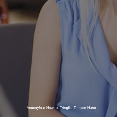
Anasayfa
»
News
»
Fringilla Tempor Nunc