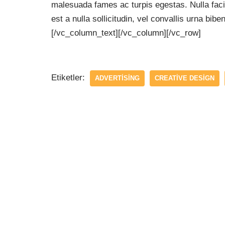
malesuada fames ac turpis egestas. Nulla faci
est a nulla sollicitudin, vel convallis urna bi
[/vc_column_text][/vc_column][/vc_row]
Etiketler:
ADVERTISING
CREATIVE DESIGN
Bir yanıt yazın
E-posta adresiniz yayınlanmayacak.
Ger
Ad
*
E-posta