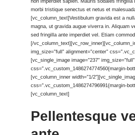
non imperdiet sapien. Mauris sodales fringilla
morbi tristique senectus et netus et malesuada
[vc_column_text]Vestibulum gravida est a nulla
magna, ut gravida augue viverra in. Aliquam v
sed fringilla ante imperdiet vel. Etiam commodo,
[/vc_column_text][vc_row_inner][vc_column_i
img_size=”full” alignment=”center” css=”.vc
[vc_single_image image=”237″ img_size=”full”
css=”.vc_custom_1486274774560{margin-botto
[vc_column_inner width=”1/2″][vc_single_imag
css=”.vc_custom_1486274796991{margin-bottom
[vc_column_text]
Pellentesque v
ante