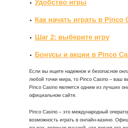
Удобство игры
Как начать играть в Pinco 
Шаг 2: выберите игру
Бонусы и акции в Pinco Ca
Если вы ищете надежное и безопасное онла
любой точки мира, то Pinco Casino – ваш 
Pinco Casino является одним из лучших онл
официальном сайте.
Pinco Casino – это международный операто
возможность играть в онлайн-казино. Офиц
языках, включая русский, что делает его д