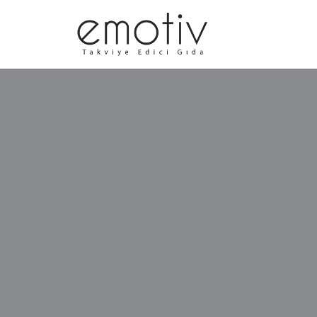
İçeriğe
geç