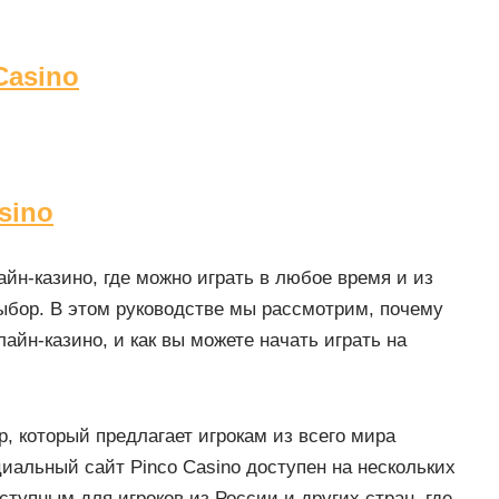
Casino
sino
йн-казино, где можно играть в любое время и из
выбор. В этом руководстве мы рассмотрим, почему
айн-казино, и как вы можете начать играть на
р, который предлагает игрокам из всего мира
иальный сайт Pinco Casino доступен на нескольких
оступным для игроков из России и других стран, где