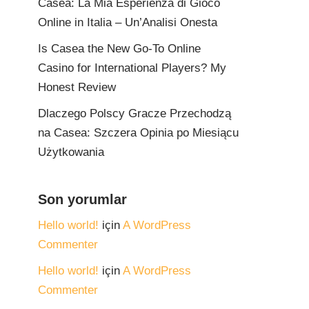
Casea: La Mia Esperienza di Gioco
Online in Italia – Un’Analisi Onesta
Is Casea the New Go-To Online
Casino for International Players? My
Honest Review
Dlaczego Polscy Gracze Przechodzą
na Casea: Szczera Opinia po Miesiącu
Użytkowania
Son yorumlar
Hello world!
için
A WordPress
Commenter
Hello world!
için
A WordPress
Commenter