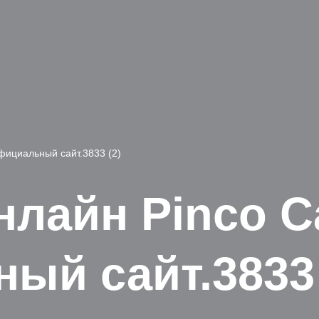
официальный сайт.3833 (2)
нлайн Pinco C
ый сайт.3833 