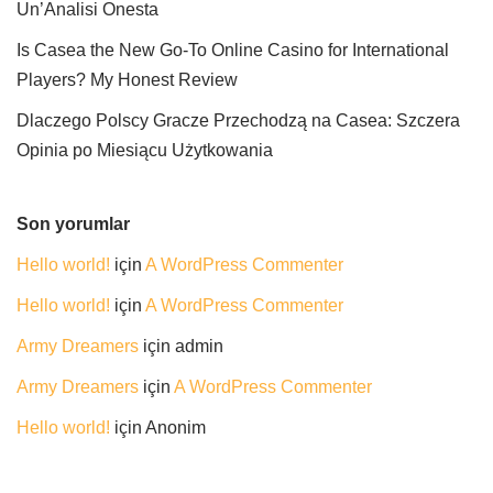
Un’Analisi Onesta
Is Casea the New Go-To Online Casino for International
Players? My Honest Review
Dlaczego Polscy Gracze Przechodzą na Casea: Szczera
Opinia po Miesiącu Użytkowania
Son yorumlar
Hello world!
için
A WordPress Commenter
Hello world!
için
A WordPress Commenter
Army Dreamers
için
admin
Army Dreamers
için
A WordPress Commenter
Hello world!
için
Anonim