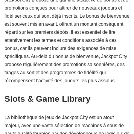
promotions conçues pour attirer de nouveaux joueurs et
fidéliser ceux qui sont déjà inscrits. Le bonus de bienvenue
est souvent mis en avant, offrant un montant conséquent
réparti sur les premiers dépôts. Il est essentiel de lire
attentivement les termes et conditions associés à ces
bonus, car ils peuvent inclure des exigences de mise
spécifiques. Au-delà du bonus de bienvenue, Jackpot City
propose régulièrement des promotions saisonnières, des
tirages au sort et des programmes de fidélité qui
récompensent l’activité des joueurs les plus assidus.
Slots & Game Library
La bibliothèque de jeux de Jackpot City est un atout
majeur, avec une vaste sélection de machines à sous de
haute qualité fournies par des développeurs de logiciels de