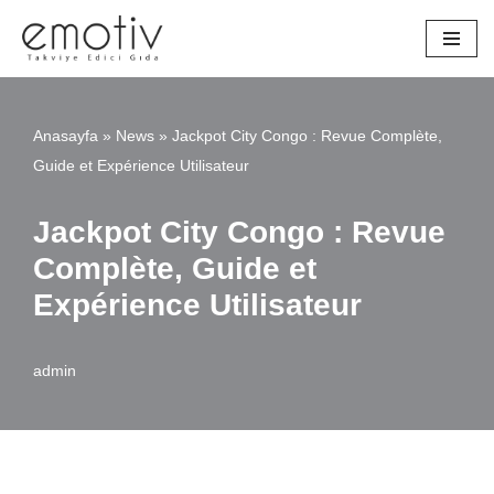
İçeriğe
geç
Anasayfa
»
News
»
Jackpot City Congo : Revue Complète,
Guide et Expérience Utilisateur
Jackpot City Congo : Revue
Complète, Guide et
Expérience Utilisateur
admin