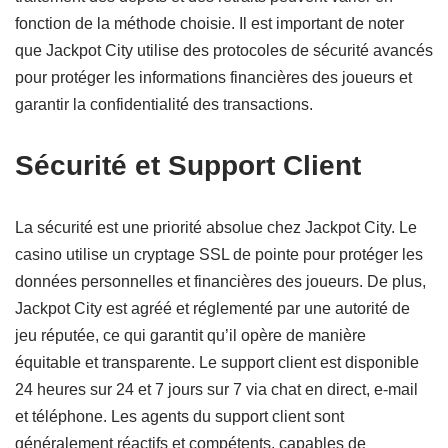
fonction de la méthode choisie. Il est important de noter
que Jackpot City utilise des protocoles de sécurité avancés
pour protéger les informations financières des joueurs et
garantir la confidentialité des transactions.
Sécurité et Support Client
La sécurité est une priorité absolue chez Jackpot City. Le
casino utilise un cryptage SSL de pointe pour protéger les
données personnelles et financières des joueurs. De plus,
Jackpot City est agréé et réglementé par une autorité de
jeu réputée, ce qui garantit qu’il opère de manière
équitable et transparente. Le support client est disponible
24 heures sur 24 et 7 jours sur 7 via chat en direct, e-mail
et téléphone. Les agents du support client sont
généralement réactifs et compétents, capables de