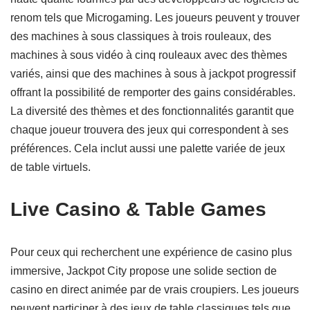
renom tels que Microgaming. Les joueurs peuvent y trouver
des machines à sous classiques à trois rouleaux, des
machines à sous vidéo à cinq rouleaux avec des thèmes
variés, ainsi que des machines à sous à jackpot progressif
offrant la possibilité de remporter des gains considérables.
La diversité des thèmes et des fonctionnalités garantit que
chaque joueur trouvera des jeux qui correspondent à ses
préférences. Cela inclut aussi une palette variée de jeux
de table virtuels.
Live Casino & Table Games
Pour ceux qui recherchent une expérience de casino plus
immersive, Jackpot City propose une solide section de
casino en direct animée par de vrais croupiers. Les joueurs
peuvent participer à des jeux de table classiques tels que