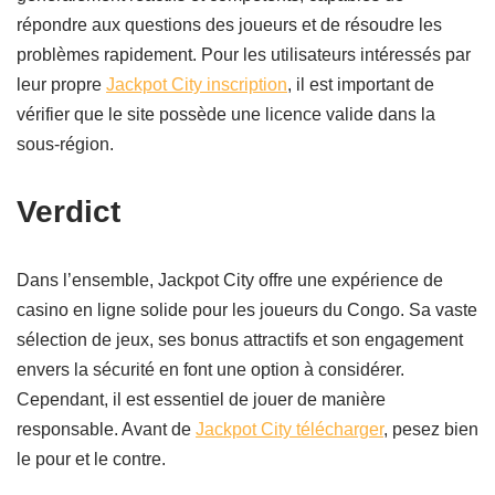
répondre aux questions des joueurs et de résoudre les
problèmes rapidement. Pour les utilisateurs intéressés par
leur propre
Jackpot City inscription
, il est important de
vérifier que le site possède une licence valide dans la
sous-région.
Verdict
Dans l’ensemble, Jackpot City offre une expérience de
casino en ligne solide pour les joueurs du Congo. Sa vaste
sélection de jeux, ses bonus attractifs et son engagement
envers la sécurité en font une option à considérer.
Cependant, il est essentiel de jouer de manière
responsable. Avant de
Jackpot City télécharger
, pesez bien
le pour et le contre.