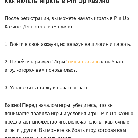
Как начать играть в Pin Up Казино
После регистрации, вы можете начать играть в Pin Up
Казино. Для этого, вам нужно:
1. Войти в свой аккаунт, используя ваш логин и пароль.
2. Перейти в раздел “Игры”
пин ап казино
и выбрать
игру, которая вам понравилась.
3. Установить ставку и начать играть.
Важно! Перед началом игры, убедитесь, что вы
понимаете правила игры и условия игры. Pin Up Казино
предлагает множество игр, включая слоты, карточные
игры и другие. Вы можете выбрать игру, которая вам