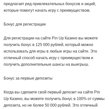
предлагает ряд привлекательных бонусов и акций,
которые помогут начать игру с преимуществом.
Бонус для регистрации
Для регистрации на сайте Pin Up Казино вы можете
получить бонус в 125 000 рублей, который можно
использовать для игры в любые игры на сайте. Это
отличный способ начать игру с преимуществом и
получить дополнительные шансы на выигрыш.
Бонус за первые депозиты
Когда вы сделаете свой первый депозит на сайте Pin
Up Казино, вы можете получить бонус в 100% от суммы
депозита, но не более 50 000 рублей. Это отличный