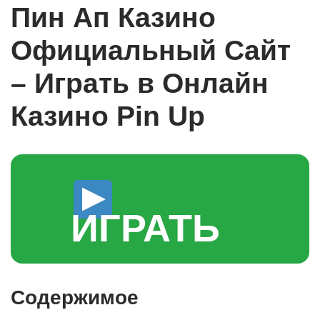
Пин Ап Казино
Официальный Сайт
– Играть в Онлайн
Казино Pin Up
ИГРАТЬ
Содержимое