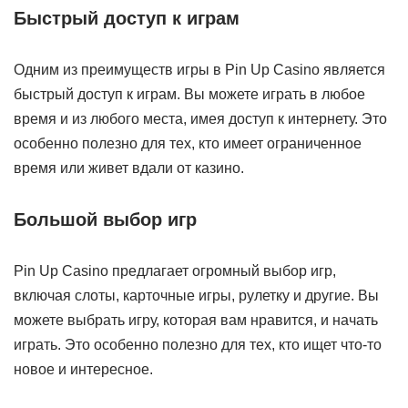
Быстрый доступ к играм
Одним из преимуществ игры в Pin Up Casino является
быстрый доступ к играм. Вы можете играть в любое
время и из любого места, имея доступ к интернету. Это
особенно полезно для тех, кто имеет ограниченное
время или живет вдали от казино.
Большой выбор игр
Pin Up Casino предлагает огромный выбор игр,
включая слоты, карточные игры, рулетку и другие. Вы
можете выбрать игру, которая вам нравится, и начать
играть. Это особенно полезно для тех, кто ищет что-то
новое и интересное.