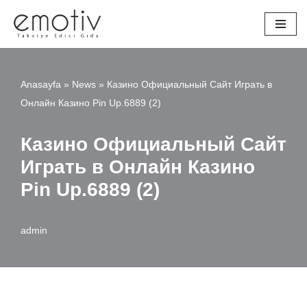
İçeriğe
geç
Anasayfa
»
News
»
Казино Официальный Сайт Играть в
Онлайн Казино Pin Up.6889 (2)
Казино Официальный Сайт
Играть в Онлайн Казино
Pin Up.6889 (2)
admin