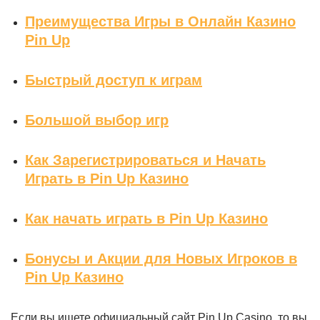
Преимущества Игры в Онлайн Казино
Pin Up
Быстрый доступ к играм
Большой выбор игр
Как Зарегистрироваться и Начать
Играть в Pin Up Казино
Как начать играть в Pin Up Казино
Бонусы и Акции для Новых Игроков в
Pin Up Казино
Если вы ищете официальный сайт Pin Up Casino, то вы