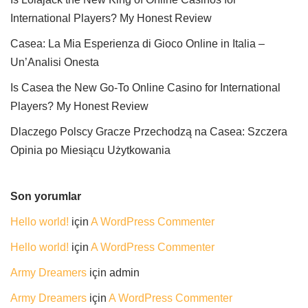
International Players? My Honest Review
Casea: La Mia Esperienza di Gioco Online in Italia –
Un’Analisi Onesta
Is Casea the New Go-To Online Casino for International
Players? My Honest Review
Dlaczego Polscy Gracze Przechodzą na Casea: Szczera
Opinia po Miesiącu Użytkowania
Son yorumlar
Hello world!
için
A WordPress Commenter
Hello world!
için
A WordPress Commenter
Army Dreamers
için
admin
Army Dreamers
için
A WordPress Commenter