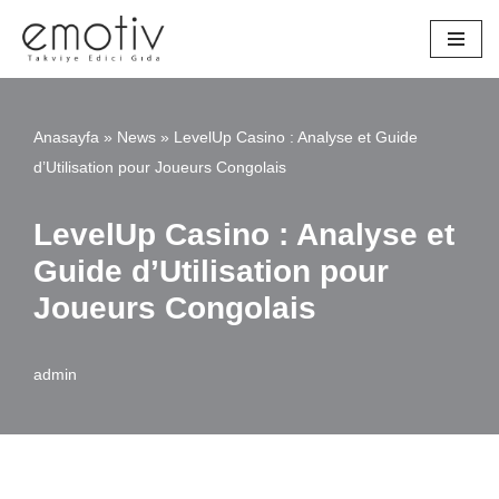
İçeriğe
geç
Anasayfa
»
News
»
LevelUp Casino : Analyse et Guide
d’Utilisation pour Joueurs Congolais
LevelUp Casino : Analyse et
Guide d’Utilisation pour
Joueurs Congolais
admin