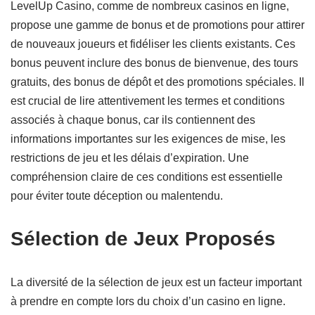
LevelUp Casino, comme de nombreux casinos en ligne,
propose une gamme de bonus et de promotions pour attirer
de nouveaux joueurs et fidéliser les clients existants. Ces
bonus peuvent inclure des bonus de bienvenue, des tours
gratuits, des bonus de dépôt et des promotions spéciales. Il
est crucial de lire attentivement les termes et conditions
associés à chaque bonus, car ils contiennent des
informations importantes sur les exigences de mise, les
restrictions de jeu et les délais d’expiration. Une
compréhension claire de ces conditions est essentielle
pour éviter toute déception ou malentendu.
Sélection de Jeux Proposés
La diversité de la sélection de jeux est un facteur important
à prendre en compte lors du choix d’un casino en ligne.