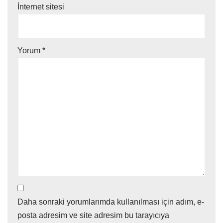
İnternet sitesi
Yorum
*
Daha sonraki yorumlarımda kullanılması için adım, e-
posta adresim ve site adresim bu tarayıcıya