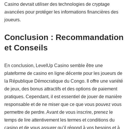
Casino devrait utiliser des technologies de cryptage
avancées pour protéger les informations financières des
joueurs.
Conclusion : Recommandation
et Conseils
En conclusion, LevelUp Casino semble être une
plateforme de casino en ligne décente pour les joueurs de
la République Démocratique du Congo. Il offre une variété
de jeux, des bonus attractifs et des options de paiement
pratiques. Cependant, il est essentiel de jouer de manière
responsable et de ne miser que ce que vous pouvez vous
permettre de perdre. Avant de vous inscrire, prenez le
temps de lire attentivement les termes et conditions du
casino et de vous assurer qu’il répond à vos besoins et à