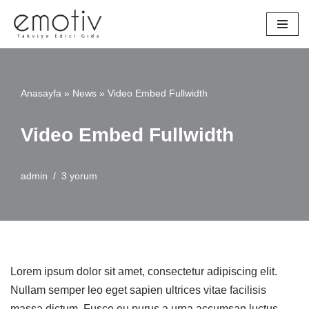
İçeriğe
geç
Anasayfa
»
News
»
Video Embed Fullwidth
Video Embed Fullwidth
admin
3 yorum
Lorem ipsum dolor sit amet, consectetur adipiscing elit.
Nullam semper leo eget sapien ultrices vitae facilisis
massa dictum. Fusce eu purus a urna accumsan luctus.