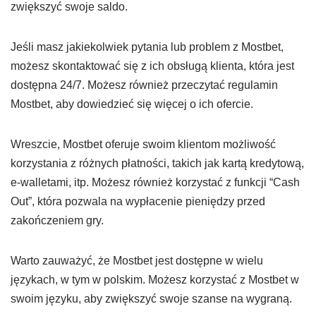
zwiększyć swoje saldo.
Jeśli masz jakiekolwiek pytania lub problem z Mostbet,
możesz skontaktować się z ich obsługą klienta, która jest
dostępna 24/7. Możesz również przeczytać regulamin
Mostbet, aby dowiedzieć się więcej o ich ofercie.
Wreszcie, Mostbet oferuje swoim klientom możliwość
korzystania z różnych płatności, takich jak kartą kredytową,
e-walletami, itp. Możesz również korzystać z funkcji “Cash
Out”, która pozwala na wypłacenie pieniędzy przed
zakończeniem gry.
Warto zauważyć, że Mostbet jest dostępne w wielu
językach, w tym w polskim. Możesz korzystać z Mostbet w
swoim języku, aby zwiększyć swoje szanse na wygraną.