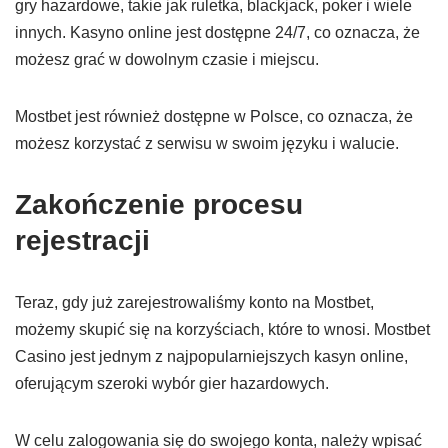
gry hazardowe, takie jak ruletka, blackjack, poker i wiele
innych. Kasyno online jest dostępne 24/7, co oznacza, że
możesz grać w dowolnym czasie i miejscu.
Mostbet jest również dostępne w Polsce, co oznacza, że
możesz korzystać z serwisu w swoim języku i walucie.
Zakończenie procesu
rejestracji
Teraz, gdy już zarejestrowaliśmy konto na Mostbet,
możemy skupić się na korzyściach, które to wnosi. Mostbet
Casino jest jednym z najpopularniejszych kasyn online,
oferującym szeroki wybór gier hazardowych.
W celu zalogowania się do swojego konta, należy wpisać