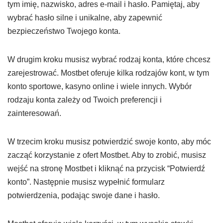
tym imię, nazwisko, adres e-mail i hasło. Pamiętaj, aby
wybrać hasło silne i unikalne, aby zapewnić
bezpieczeństwo Twojego konta.
W drugim kroku musisz wybrać rodzaj konta, które chcesz
zarejestrować. Mostbet oferuje kilka rodzajów kont, w tym
konto sportowe, kasyno online i wiele innych. Wybór
rodzaju konta zależy od Twoich preferencji i
zainteresowań.
W trzecim kroku musisz potwierdzić swoje konto, aby móc
zacząć korzystanie z ofert Mostbet. Aby to zrobić, musisz
wejść na stronę Mostbet i kliknąć na przycisk “Potwierdź
konto”. Następnie musisz wypełnić formularz
potwierdzenia, podając swoje dane i hasło.