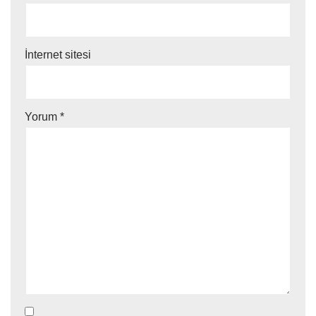
İnternet sitesi
Yorum
*