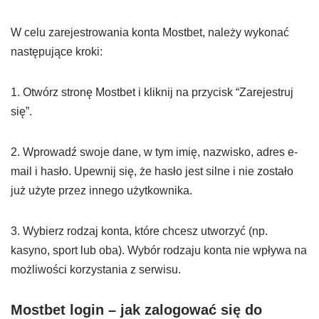
W celu zarejestrowania konta Mostbet, należy wykonać
następujące kroki:
1. Otwórz stronę Mostbet i kliknij na przycisk “Zarejestruj
się”.
2. Wprowadź swoje dane, w tym imię, nazwisko, adres e-
mail i hasło. Upewnij się, że hasło jest silne i nie zostało
już użyte przez innego użytkownika.
3. Wybierz rodzaj konta, które chcesz utworzyć (np.
kasyno, sport lub oba). Wybór rodzaju konta nie wpływa na
możliwości korzystania z serwisu.
Mostbet login – jak zalogować się do