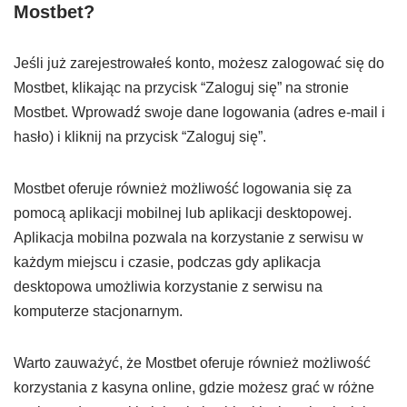
Mostbet?
Jeśli już zarejestrowałeś konto, możesz zalogować się do
Mostbet, klikając na przycisk “Zaloguj się” na stronie
Mostbet. Wprowadź swoje dane logowania (adres e-mail i
hasło) i kliknij na przycisk “Zaloguj się”.
Mostbet oferuje również możliwość logowania się za
pomocą aplikacji mobilnej lub aplikacji desktopowej.
Aplikacja mobilna pozwala na korzystanie z serwisu w
każdym miejscu i czasie, podczas gdy aplikacja
desktopowa umożliwia korzystanie z serwisu na
komputerze stacjonarnym.
Warto zauważyć, że Mostbet oferuje również możliwość
korzystania z kasyna online, gdzie możesz grać w różne