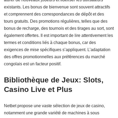
existants. Les bonus de bienvenue sont souvent attractifs
et comprennent des correspondances de dépôt et des
tours gratuits. Des promotions régulières, telles que des
bonus de recharge, des tournois et des tirages au sort, sont
également offertes. Il est important de lire attentivement les
termes et conditions liés à chaque bonus, car des
exigences de mise spécifiques s’appliquent. L’adaptation
des offres promotionnelles aux préférences du marché
congolais est un facteur positif.
Bibliothèque de Jeux: Slots,
Casino Live et Plus
Netbet propose une vaste sélection de jeux de casino,
notamment une grande variété de machines à sous