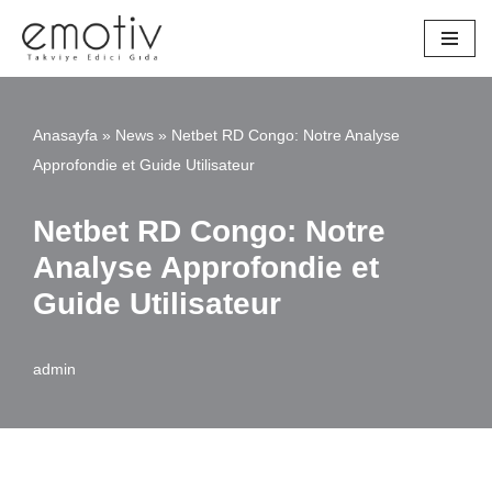
İçeriğe
geç
Anasayfa
»
News
»
Netbet RD Congo: Notre Analyse
Approfondie et Guide Utilisateur
Netbet RD Congo: Notre
Analyse Approfondie et
Guide Utilisateur
admin