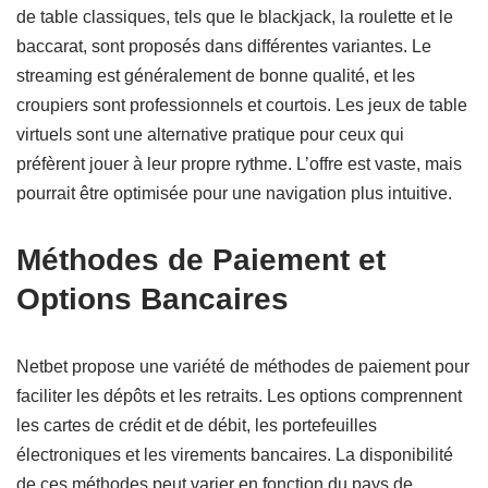
de table classiques, tels que le blackjack, la roulette et le
baccarat, sont proposés dans différentes variantes. Le
streaming est généralement de bonne qualité, et les
croupiers sont professionnels et courtois. Les jeux de table
virtuels sont une alternative pratique pour ceux qui
préfèrent jouer à leur propre rythme. L’offre est vaste, mais
pourrait être optimisée pour une navigation plus intuitive.
Méthodes de Paiement et
Options Bancaires
Netbet propose une variété de méthodes de paiement pour
faciliter les dépôts et les retraits. Les options comprennent
les cartes de crédit et de débit, les portefeuilles
électroniques et les virements bancaires. La disponibilité
de ces méthodes peut varier en fonction du pays de