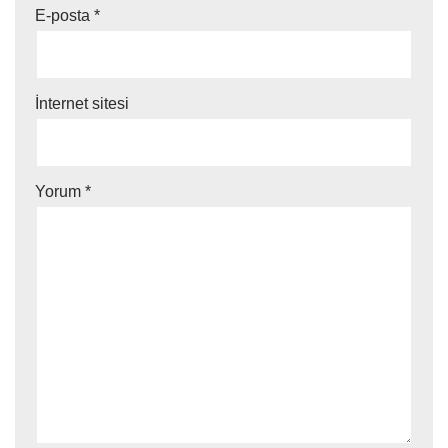
E-posta
*
İnternet sitesi
Yorum
*