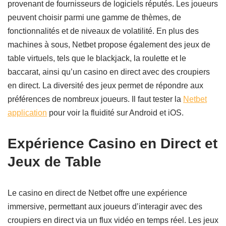
provenant de fournisseurs de logiciels réputés. Les joueurs
peuvent choisir parmi une gamme de thèmes, de
fonctionnalités et de niveaux de volatilité. En plus des
machines à sous, Netbet propose également des jeux de
table virtuels, tels que le blackjack, la roulette et le
baccarat, ainsi qu’un casino en direct avec des croupiers
en direct. La diversité des jeux permet de répondre aux
préférences de nombreux joueurs. Il faut tester la
Netbet
application
pour voir la fluidité sur Android et iOS.
Expérience Casino en Direct et
Jeux de Table
Le casino en direct de Netbet offre une expérience
immersive, permettant aux joueurs d’interagir avec des
croupiers en direct via un flux vidéo en temps réel. Les jeux