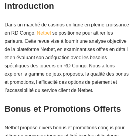
Introduction
Dans un marché de casinos en ligne en pleine croissance
en RD Congo,
Netbet
se positionne pour attirer les
parieurs. Cette revue vise à fournir une analyse objective
de la plateforme Netbet, en examinant ses offres en détail
et en évaluant son adéquation avec les besoins
spécifiques des joueurs en RD Congo. Nous allons
explorer la gamme de jeux proposés, la qualité des bonus
et promotions, l’efficacité des options de paiement et
l’accessibilité du service client de Netbet.
Bonus et Promotions Offerts
Netbet propose divers bonus et promotions conçus pour
attirer de nouveaux joueurs et fidéliser les utilisateurs