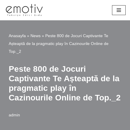
İçeriğe
geç
Anasayfa
»
News
»
Peste 800 de Jocuri Captivante Te
Așteaptă de la pragmatic play în Cazinourile Online de
Top._2
Peste 800 de Jocuri
Captivante Te Așteaptă de la
pragmatic play în
Cazinourile Online de Top._2
admin