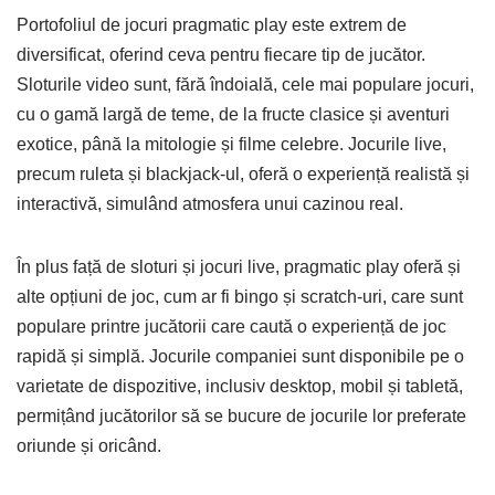
Portofoliul de jocuri pragmatic play este extrem de
diversificat, oferind ceva pentru fiecare tip de jucător.
Sloturile video sunt, fără îndoială, cele mai populare jocuri,
cu o gamă largă de teme, de la fructe clasice și aventuri
exotice, până la mitologie și filme celebre. Jocurile live,
precum ruleta și blackjack-ul, oferă o experiență realistă și
interactivă, simulând atmosfera unui cazinou real.
În plus față de sloturi și jocuri live, pragmatic play oferă și
alte opțiuni de joc, cum ar fi bingo și scratch-uri, care sunt
populare printre jucătorii care caută o experiență de joc
rapidă și simplă. Jocurile companiei sunt disponibile pe o
varietate de dispozitive, inclusiv desktop, mobil și tabletă,
permițând jucătorilor să se bucure de jocurile lor preferate
oriunde și oricând.