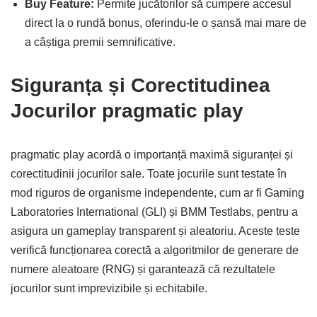
Buy Feature:
Permite jucătorilor să cumpere accesul
direct la o rundă bonus, oferindu-le o șansă mai mare de
a câștiga premii semnificative.
Siguranța și Corectitudinea
Jocurilor pragmatic play
pragmatic play acordă o importanță maximă siguranței și
corectitudinii jocurilor sale. Toate jocurile sunt testate în
mod riguros de organisme independente, cum ar fi Gaming
Laboratories International (GLI) și BMM Testlabs, pentru a
asigura un gameplay transparent și aleatoriu. Aceste teste
verifică funcționarea corectă a algoritmilor de generare de
numere aleatoare (RNG) și garantează că rezultatele
jocurilor sunt imprevizibile și echitabile.