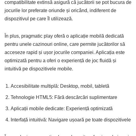
compatibilitate extinsă asigură că jucătorii se pot bucura de
jocurile lor preferate oriunde și oricând, indiferent de
dispozitivul pe care îl utilizează.
În plus, pragmatic play oferă o aplicație mobilă dedicată
pentru unele cazinouri online, care permite jucătorilor să
acceseze rapid și ușor jocurile companiei. Aplicația este
optimizată pentru a oferi o experiență de joc fluidă și
intuitivă pe dispozitivele mobile.
Accesibilitate multiplă: Desktop, mobil, tabletă
Tehnologie HTML5: Fără descărcări suplimentare
Aplicații mobile dedicate: Experiență optimizată
Interfață intuitivă: Navigare ușoară pe toate dispozitivele