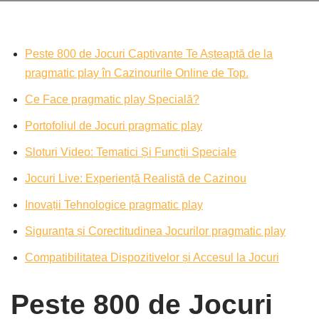
Peste 800 de Jocuri Captivante Te Așteaptă de la
pragmatic play în Cazinourile Online de Top.
Ce Face pragmatic play Specială?
Portofoliul de Jocuri pragmatic play
Sloturi Video: Tematici Și Funcții Speciale
Jocuri Live: Experiență Realistă de Cazinou
Inovații Tehnologice pragmatic play
Siguranța și Corectitudinea Jocurilor pragmatic play
Compatibilitatea Dispozitivelor și Accesul la Jocuri
Peste 800 de Jocuri