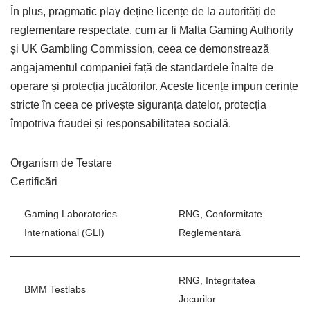
În plus, pragmatic play deține licențe de la autorități de
reglementare respectate, cum ar fi Malta Gaming Authority
și UK Gambling Commission, ceea ce demonstrează
angajamentul companiei față de standardele înalte de
operare și protecția jucătorilor. Aceste licențe impun cerințe
stricte în ceea ce privește siguranța datelor, protecția
împotriva fraudei și responsabilitatea socială.
Organism de Testare
Certificări
Gaming Laboratories
RNG, Conformitate
International (GLI)
Reglementară
RNG, Integritatea
BMM Testlabs
Jocurilor