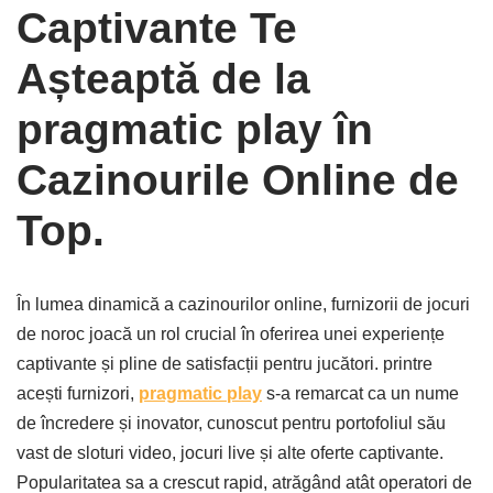
Captivante Te
Așteaptă de la
pragmatic play în
Cazinourile Online de
Top.
În lumea dinamică a cazinourilor online, furnizorii de jocuri
de noroc joacă un rol crucial în oferirea unei experiențe
captivante și pline de satisfacții pentru jucători. printre
acești furnizori,
pragmatic play
s-a remarcat ca un nume
de încredere și inovator, cunoscut pentru portofoliul său
vast de sloturi video, jocuri live și alte oferte captivante.
Popularitatea sa a crescut rapid, atrăgând atât operatori de