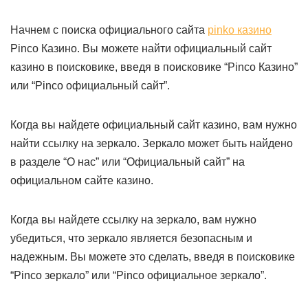
Начнем с поиска официального сайта
pinko казино
Pinco Казино. Вы можете найти официальный сайт
казино в поисковике, введя в поисковике “Pinco Казино”
или “Pinco официальный сайт”.
Когда вы найдете официальный сайт казино, вам нужно
найти ссылку на зеркало. Зеркало может быть найдено
в разделе “О нас” или “Официальный сайт” на
официальном сайте казино.
Когда вы найдете ссылку на зеркало, вам нужно
убедиться, что зеркало является безопасным и
надежным. Вы можете это сделать, введя в поисковике
“Pinco зеркало” или “Pinco официальное зеркало”.