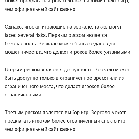
может предлагать игрокам более широкий спектр игр,
чем официальный сайт казино.
Однако, игроки, играющие на зеркале, также могут
faced several risks. Первым риском является
безопасность. Зеркало может быть создано для
мошенничества, что делает игроков более уязвимыми.
Вторым риском является доступность. Зеркало может
быть доступно только в ограниченное время или из
ограниченного места, что делает игроков более
ограниченными.
Третьим риском является выбор игр. Зеркало может
предлагать игрокам более ограниченный спектр игр,
чем официальный сайт казино.