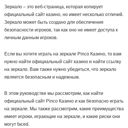
Зеркало – это веб-страница, которая копирует
официальный сайт казино, но имеет несколько отличий.
Зеркало может быть создано для обеспечения
безопасности игроков, так как оно не имеет доступа к
личным данным игроков.
Если вы хотите играть на зеркале Pinco Казино, то вам
нужно найти официальный сайт казино и найти ссылку
на зеркало. Вам также нужно убедиться, что зеркало
является безопасным и надежным.
В этом руководстве мы рассмотрим, как найти
официальный сайт Pinco Казино и как безопасно играть
на зеркале. Мы также рассмотрим, какие преимущества
имеет игроки, играющие на зеркале, и какие риски они
могут faced.