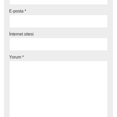
E-posta
*
İnternet sitesi
Yorum
*