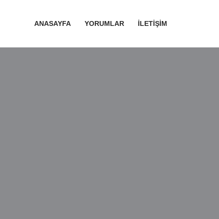
ANASAYFA
YORUMLAR
İLETIŞIM