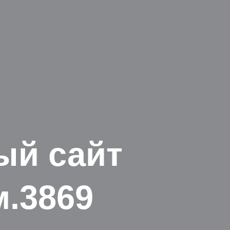
ый сайт
м.3869