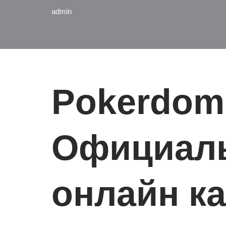
admin
Pokerdom
Официаль
онлайн к