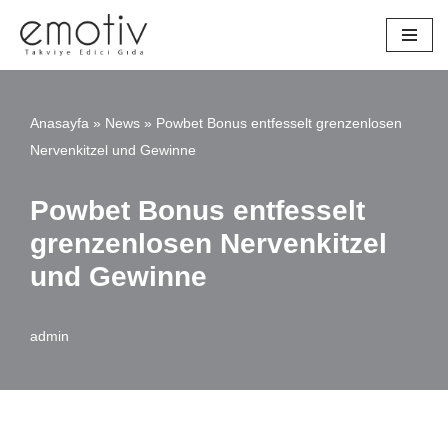
İçeriğe
geç
Anasayfa
»
News
»
Powbet Bonus entfesselt grenzenlosen
Nervenkitzel und Gewinne
Powbet Bonus entfesselt
grenzenlosen Nervenkitzel
und Gewinne
admin