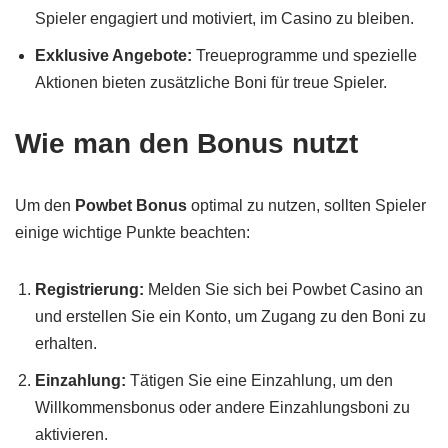
Spieler engagiert und motiviert, im Casino zu bleiben.
Exklusive Angebote:
Treueprogramme und spezielle
Aktionen bieten zusätzliche Boni für treue Spieler.
Wie man den Bonus nutzt
Um den
Powbet Bonus
optimal zu nutzen, sollten Spieler
einige wichtige Punkte beachten:
Registrierung:
Melden Sie sich bei Powbet Casino an
und erstellen Sie ein Konto, um Zugang zu den Boni zu
erhalten.
Einzahlung:
Tätigen Sie eine Einzahlung, um den
Willkommensbonus oder andere Einzahlungsboni zu
aktivieren.