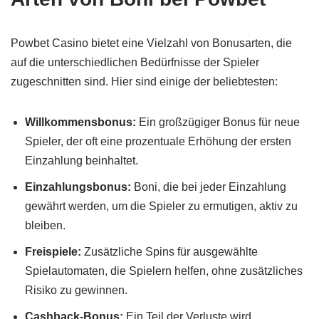
Powbet Casino bietet eine Vielzahl von Bonusarten, die
auf die unterschiedlichen Bedürfnisse der Spieler
zugeschnitten sind. Hier sind einige der beliebtesten:
Willkommensbonus:
Ein großzügiger Bonus für neue
Spieler, der oft eine prozentuale Erhöhung der ersten
Einzahlung beinhaltet.
Einzahlungsbonus:
Boni, die bei jeder Einzahlung
gewährt werden, um die Spieler zu ermutigen, aktiv zu
bleiben.
Freispiele:
Zusätzliche Spins für ausgewählte
Spielautomaten, die Spielern helfen, ohne zusätzliches
Risiko zu gewinnen.
Cashback-Bonus:
Ein Teil der Verluste wird