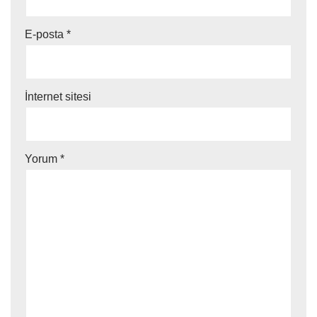
E-posta
*
İnternet sitesi
Yorum
*