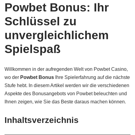
Powbet Bonus: Ihr
Schlüssel zu
unvergleichlichem
Spielspaß
Willkommen in der aufregenden Welt von Powbet Casino,
wo der
Powbet Bonus
Ihre Spielerfahrung auf die nächste
Stufe hebt. In diesem Artikel werden wir die verschiedenen
Aspekte des Bonusangebots von Powbet beleuchten und
Ihnen zeigen, wie Sie das Beste daraus machen können.
Inhaltsverzeichnis