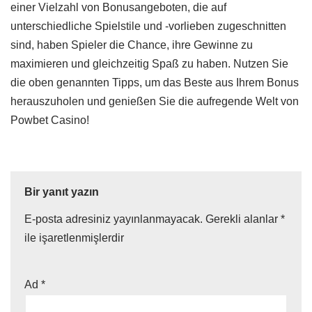
einer Vielzahl von Bonusangeboten, die auf
unterschiedliche Spielstile und -vorlieben zugeschnitten
sind, haben Spieler die Chance, ihre Gewinne zu
maximieren und gleichzeitig Spaß zu haben. Nutzen Sie
die oben genannten Tipps, um das Beste aus Ihrem Bonus
herauszuholen und genießen Sie die aufregende Welt von
Powbet Casino!
Bir yanıt yazın
E-posta adresiniz yayınlanmayacak.
Gerekli alanlar
*
ile işaretlenmişlerdir
Ad
*