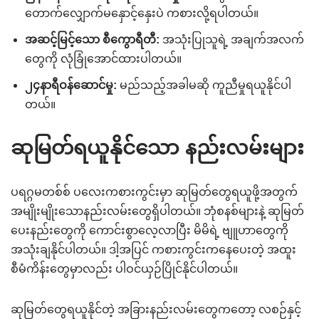
တောက်လျှောက်မနှောင့်နှေးပဲ ကစားလို့ရပါတယ်။
အဆင့်မြင့်သော စီကွောရီတီ:
အသုံးပြုသူရဲ့ အချက်အလက်
တွေကို လုံခြုံအောင်ထားပါတယ်။
၂၄နာရီဝန်ဆောင်မှု:
မည်သည့်အခါမဆို ကူညီမှုရယူနိုင်ပါ
တယ်။
ဆုမြတ်ရယူနိုင်သော နည်းလမ်းများ
ပရဂ္ဂမတစ်စ် ပလေးကစားကွင်းမှာ ဆုမြတ်တွေရယူဖို့အတွက်
အမျိုးမျိုးသောနည်းလမ်းတွေရှိပါတယ်။ ဘုံစနစ်များနဲ့ ဆုမြတ်
ပေးနည်းတွေကို ကောင်းစွာလေ့လာပြီး မိမိရဲ့ ဗျူဟာတွေကို
အသုံးချနိုင်ပါတယ်။ ဒါ့အပြင် ကစားကွင်းကနေပေးတဲ့ အထူး
စီမံကိန်းတွေမှာလည်း ပါဝင်ယှဉ်ပြိုင်နိုင်ပါတယ်။
ဆုမြတ်တွေရယူနိုင်တဲ့ အခြားနည်းလမ်းတွေကတော့ လစဉ်နှင့်