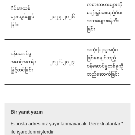
ကစားသမားများကို
ဂိမ်းအသစ်
ပျော်ရွှင်စေမည့်ဂိမ်း
များထွင်ချုပ်
၂၀၂၅-၂၀၂၆
အသစ်များဖန်တီး
ခြင်း
ခြင်း
အသုံးပြုသူအပိုင်
ဝန်ဆောင်မှု
ဖြစ်စေချင်သည့်
အဆင့်အတန်း
၂၀၂၆-၂၀၂၇
ဝန်ဆောင်မှုတစ်ခုကို
မြှင့်တင်ခြင်း
တည်ဆောက်ခြင်း
Bir yanıt yazın
E-posta adresiniz yayınlanmayacak.
Gerekli alanlar
*
ile işaretlenmişlerdir