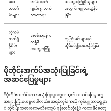
တေ
ဘ്ലാ့က်
အတွေ့အကြုံရှိသူများ
ဘယ်ဂိ
ဂျက်၊ ရူးလက်၊
အတွက်၊ ဗျူဟာဆွဲနိုင်
မ်းများ
ဘာကာရ่า
ခြင်း
လိုက်ဗ်
အစစ်အမှန်က
ကက်ရှီ
လူကြီးမင်းများနှင့်
က်ရှီနို
နိုဂိမ်း
တိုင်ပင်၍ကစားနိုင်ခြင်း
အတွေ့အကြုံ
များ
မိုဘိုင်းအက်ပ်အသုံးပြုခြင်းရဲ့
အဆင်ပြေမှုများ
ဒီမိုဘိုင်းအက်ပ်ဟာ အသုံးပြုသူတွေအတွက် အဆင်ပြေမှုတွေ
အများကြီးပေးစွမ်းပါတယ်။ အရင်တုန်းကလို ကွန်ပျူတာရှေ့မှာ
ပဲ ထိုင်ပြီးကစားစရာမလိုတော့ပဲ ဖုန်းတစ်လုံးနဲ့ပဲ ကစားနိုင်တော့