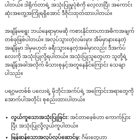
ပါတယ်။ ဒါရိုက်တာရဲ့ အသုံးပြုမှုပုံစံကို လေ့လာပြီး အကောင်း
ဆုံးအတွေ့အကြုံရရှိအောင် ဒီဇိုင်းထုတ်ထားပါတယ်။
အချိန်မရွေး ဘယ်နေရာမှာမဆို ကစားနိုင်တာဟာအဓိကအချက်
တစ်ခုဖြစ်ပါတယ်။ အလုပ်သွားတဲ့လမ်းမှာ၊ အိမ်မှာနားနေတဲ့
အချိန်မှာ ဒါမှမဟုတ် ခရီးသွားနေတဲ့အခါမှာလည်း ဒီအက်ပ်
လေးကို အသုံးပြုလို့ရပါတယ်။ အသုံးပြုသူတွေဟာ သူတို့ရဲ့
အချိန်အခါအလိုက် မိသားစုနှင့်အတူနေနိုင်ကြောင်း သေချာ
ပါသည်။
ပရဂ္ဂမတစ်စ် ပလေးရဲ့ မိုဘိုင်းအက်ပ်ရဲ့ အကြောင်းအရာတွေကို
အောက်ပါအတိုင်း စုစည်းထားပါတယ်။
လွယ်ကူသောအသုံးပြုခြင်း:
အင်တာဖေ့စ်ဟာ ကောက်ပြား
ပြီး အသုံးပြုလို့လွယ်ကူပါတယ်။
မြန်ဆန်သောအလုပ်လုပ်ဆောင်မှု:
ဂိမ်းတွေဟာ