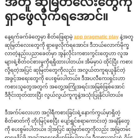
အတူ ဆုမြတ်လေးတွေကို
ရှာဖွေလိုက်ရအောင်။
နေ့ရက်ခက်ခဲတွေမှာ စိတ်ဖြေရာမဲ့
app pragmatic play
နဲ့အတူ
ဆုမြတ်လေးတွေကို ရှာဖွေလိုက်ရအောင်။ ဒီဘယ်လောက်မိုက္ခ
လာတဲ့နည်းပညာခေတ်မှာ အွန်လိုင်းကစားကွင်းတွေဟာ လူအ
များရဲ့စိတ်ဝင်စားမှုကိုရရှိထားပါတယ်။ အိမ်မှာပဲ ထိုင်ပြီး ကစား
လို့ရတဲ့အပြင် ဆုမြတ်တွေကိုလည်း အလွယ်တကူရယူနိုင်တဲ့
အခွင့်အရေးတွေကို ပေးစွမ်းပါတယ်။ ဒီအပလီကေးရှင်းဟာ
ကစားသူတွေအတွက် အတွေ့အကြုံအရင်းအမြစ်ဖြစ်အောင်
ဒီဇိုင်းထုတ်ထားပြီး လွယ်လွယ်ကူကူနဲ့အသုံးပြုနိုင်ပါတယ်။
ဒီအက်ပ်လေးဟာ အဂ္ဂါရီကစားခြင်းရဲ့နောက်ကွယ်မှာရှိတဲ့
စိတ်ဓာတ်ကို တိုးမြင့်စေပြီး ပျော်ရွှင်စရာကောင်းတဲ့ အချိန်တွေ
ကို ပေးစွမ်းပါတယ်။ ဒါ့အပြင် ဆုမြတ်တွေကိုလည်း အမြဲတမ်း
ရှာဖွေနိုင်ဖို့ အခွင့်အရေးရရှိမှာဖြစ်ပါတယ်။ ဒီကစားကွင်းရဲ့ ဂိမ်း