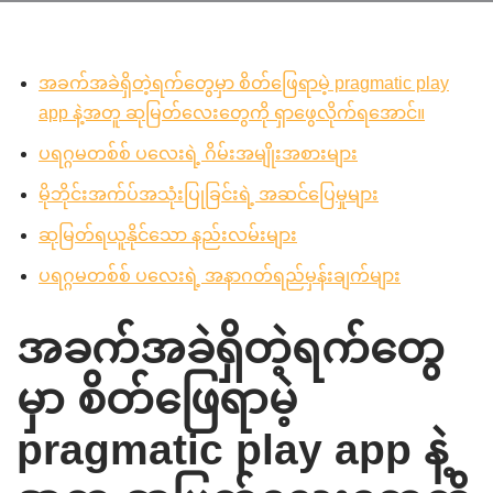
အခက်အခဲရှိတဲ့ရက်တွေမှာ စိတ်ဖြေရာမဲ့ pragmatic play
app နဲ့အတူ ဆုမြတ်လေးတွေကို ရှာဖွေလိုက်ရအောင်။
ပရဂ္ဂမတစ်စ် ပလေးရဲ့ ဂိမ်းအမျိုးအစားများ
မိုဘိုင်းအက်ပ်အသုံးပြုခြင်းရဲ့ အဆင်ပြေမှုများ
ဆုမြတ်ရယူနိုင်သော နည်းလမ်းများ
ပရဂ္ဂမတစ်စ် ပလေးရဲ့ အနာဂတ်ရည်မှန်းချက်များ
အခက်အခဲရှိတဲ့ရက်တွေ
မှာ စိတ်ဖြေရာမဲ့
pragmatic play app နဲ့