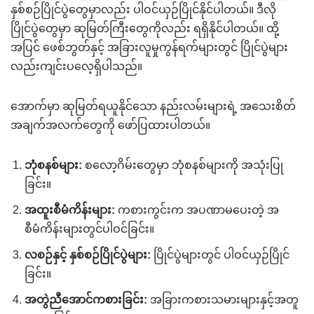
နှစ်စဉ်ပြိုင်ပွဲတွေမှာလည်း ပါဝင်ယှဉ်ပြိုင်နိုင်ပါတယ်။ ဒီလို
ပြိုင်ပွဲတွေမှာ ဆုမြတ်ကြီးတွေကိုလည်း ရရှိနိုင်ပါတယ်။ ထို့
အပြင် ဖေစ်ဘွတ်နှင့် အခြားလူမှုကွန်ရက်များတွင် ပြိုင်ပွဲများ
လည်းကျင်းပလေ့ရှိပါသည်။
အောက်မှာ ဆုမြတ်ရယူနိုင်သော နည်းလမ်းများရဲ့ အသေးစိတ်
အချက်အလက်တွေကို ဖော်ပြထားပါတယ်။
ဘုံစနစ်များ:
စလော့ဂိမ်းတွေမှာ ဘုံစနစ်များကို အသုံးပြု
ခြင်း။
အထူးစီမံကိန်းများ:
ကစားကွင်းက အပဏာမပေးတဲ့ အ
စီမံကိန်းများတွင်ပါဝင်ခြင်း။
လစဉ်နှင့် နှစ်စဉ်ပြိုင်ပွဲများ:
ပြိုင်ပွဲများတွင် ပါဝင်ယှဉ်ပြိုင်
ခြင်း။
အတွဲညီအောင်ကစားခြင်း:
အခြားကစားသမားများနှင့်အတူ