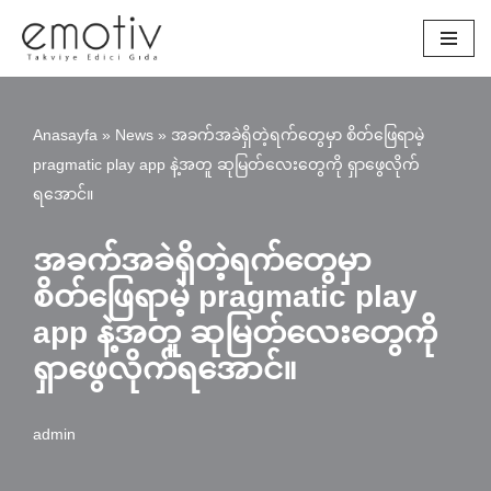
İçeriğe
geç
Anasayfa
»
News
»
အခက်အခဲရှိတဲ့ရက်တွေမှာ စိတ်ဖြေရာမဲ့
pragmatic play app နဲ့အတူ ဆုမြတ်လေးတွေကို ရှာဖွေလိုက်
ရအောင်။
အခက်အခဲရှိတဲ့ရက်တွေမှာ
စိတ်ဖြေရာမဲ့ pragmatic play
app နဲ့အတူ ဆုမြတ်လေးတွေကို
ရှာဖွေလိုက်ရအောင်။
admin