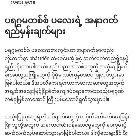
ကစားခြင်း။
ပရဂ္ဂမတစ်စ် ပလေးရဲ့ အနာဂတ်
ရည်မှန်းချက်များ
ပရဂ္ဂမတစ်စ် ပလေးကစားကွင်းဟာ အနာဂတ်မှာလည်း
တိုးတက်စွာ phát triển ထဲမဝင်မအံ့ဖြင့် ဆက်လက်တည်ရှိနေဖို့
ရည်မှန်းထားပါတယ်။ နည်းပညာအသစ်တွေကို အသုံးချပြီး ဂိ
မ်းအတွေ့အကြုံတွေကို ပိုမိုကောင်းမွန်အောင် ပြုလုပ်သွားမှာ
ဖြစ်ပါတယ်။ ဒီအပလီကေးရှင်းဟာကစားသမားတွေအတွက်
အရည်အသွေးမြင့်ပြီးစိတ်ကျေနပ်စရာကောင်းသည့်ပရဝုဏ်
တစ်ခုဖြစ်လာအောင် ကြိုးပမ်းဆောင်ရွက်သွားမှာပါ။
အသုံးပြုသူတွေရဲ့လိုအပ်ချက်တွေကို တစိုက်မတ်မတ်မေးမြန်း
ပြီး သူတို့အတွက် အကောင်းဆုံးဝန်ဆောင်မှုတွေကို ပေးစွမ်းဖို့
ဆက်လက်လုပ်ဆောင်သွားမှာဖြစ်ပါတယ်။ ဒါကိုသေချာနိုင်ပြီး