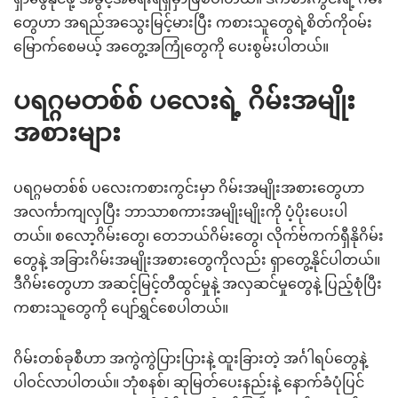
တွေဟာ အရည်အသွေးမြင့်မားပြီး ကစားသူတွေရဲ့စိတ်ကို၀မ်း
မြောက်စေမယ့် အတွေ့အကြုံတွေကို ပေးစွမ်းပါတယ်။
ပရဂ္ဂမတစ်စ် ပလေးရဲ့ ဂိမ်းအမျိုး
အစားများ
ပရဂ္ဂမတစ်စ် ပလေးကစားကွင်းမှာ ဂိမ်းအမျိုးအစားတွေဟာ
အလင်္ကာကျလှပြီး ဘာသာစကားအမျိုးမျိုးကို ပံ့ပိုးပေးပါ
တယ်။ စလော့ဂိမ်းတွေ၊ တေဘယ်ဂိမ်းတွေ၊ လိုက်ဗ်ကက်ရှီနိုဂိမ်း
တွေနဲ့ အခြားဂိမ်းအမျိုးအစားတွေကိုလည်း ရှာတွေ့နိုင်ပါတယ်။
ဒီဂိမ်းတွေဟာ အဆင့်မြင့်တီထွင်မှုနဲ့ အလှဆင်မှုတွေနဲ့ ပြည့်စုံပြီး
ကစားသူတွေကို ပျော်ရွှင်စေပါတယ်။
ဂိမ်းတစ်ခုစီဟာ အကွဲကွဲပြားပြားနဲ့ ထူးခြားတဲ့ အင်္ဂါရပ်တွေနဲ့
ပါဝင်လာပါတယ်။ ဘုံစနစ်၊ ဆုမြတ်ပေးနည်းနဲ့ နောက်ခံပုံပြင်