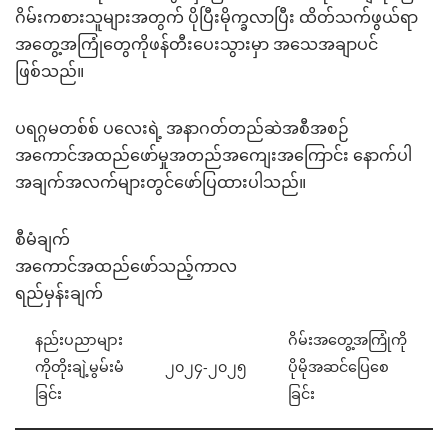
ဂိမ်းကစားသူများအတွက် ပိုပြီးမိုက္ခလာပြီး ထိတ်သက်ဖွယ်ရာ
အတွေ့အကြုံတွေကိုဖန်တီးပေးသွားမှာ အသေအချာပင်
ဖြစ်သည်။
ပရဂ္ဂမတစ်စ် ပလေးရဲ့ အနာဂတ်တည်ဆဲအစီအစဉ်
အကောင်အထည်ဖော်မှုအတည်အကျေးအကြောင်း နောက်ပါ
အချက်အလက်များတွင်ဖော်ပြထားပါသည်။
စီမံချက်
အကောင်အထည်ဖော်သည့်ကာလ
ရည်မှန်းချက်
နည်းပညာများ
ဂိမ်းအတွေ့အကြုံကို
ကိုတိုးချဲ့မွမ်းမံ
၂၀၂၄-၂၀၂၅
ပိုမိုအဆင်ပြေစေ
ခြင်း
ခြင်း