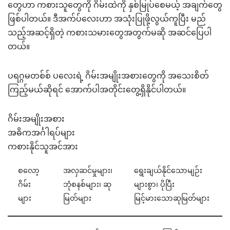
တွေဟာ ကစားသူတွေကို ဂိမ်းထဲကို နှစ်မြုပ်စေမယ့် အချက်တွေ
ဖြစ်ပါတယ်။ ဒီအက်ပ်လေးဟာ အသုံးပြုဖို့လွယ်ကူပြီး မည်
သည့်အဆင့်ရှိတဲ့ ကစားသမားတွေအတွက်မဆို အဆင်ပြေပါ
တယ်။
ပရဂ္ဂမတစ်စ် ပလေးရဲ့ ဂိမ်းအမျိုးအစားတွေကို အသေးစိတ်
ကြည့်မယ်ဆိုရင် အောက်ပါအတိုင်းတွေ့ရှိနိုင်ပါတယ်။
ဂိမ်းအမျိုးအစား
အဓိကအင်္ဂါရပ်များ
ကစားနိုင်သူအင်အား
စလော့
အလှဆင်မှုများ၊
ရွေးချယ်နိုင်သောမျဉ်း
ဂိမ်း
ဘုံစနစ်များ၊ ဆု
များစွာ၊ ပိုပြီး
များ
မြတ်များ
မြင့်မားသောဆုမြတ်များ