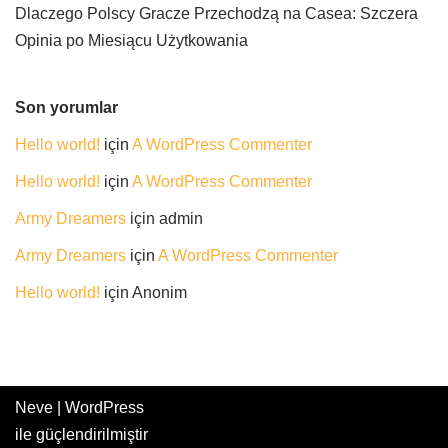
Dlaczego Polscy Gracze Przechodzą na Casea: Szczera
Opinia po Miesiącu Użytkowania
Son yorumlar
Hello world!
için
A WordPress Commenter
Hello world!
için
A WordPress Commenter
Army Dreamers
için
admin
Army Dreamers
için
A WordPress Commenter
Hello world!
için
Anonim
Neve
|
WordPress
ile güçlendirilmiştir