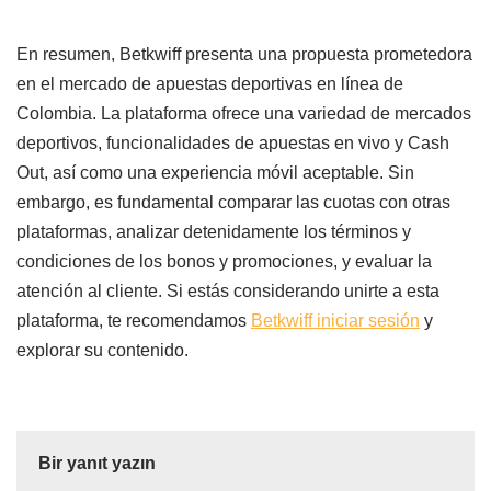
En resumen, Betkwiff presenta una propuesta prometedora
en el mercado de apuestas deportivas en línea de
Colombia. La plataforma ofrece una variedad de mercados
deportivos, funcionalidades de apuestas en vivo y Cash
Out, así como una experiencia móvil aceptable. Sin
embargo, es fundamental comparar las cuotas con otras
plataformas, analizar detenidamente los términos y
condiciones de los bonos y promociones, y evaluar la
atención al cliente. Si estás considerando unirte a esta
plataforma, te recomendamos
Betkwiff iniciar sesión
y
explorar su contenido.
Bir yanıt yazın