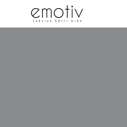
İçeriğe
geç