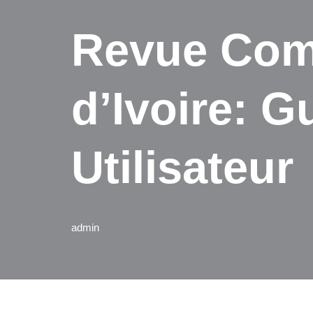
Revue Comp
d’Ivoire: 
Utilisateur
admin