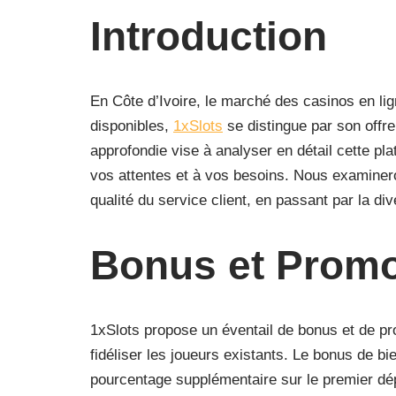
Introduction
En Côte d’Ivoire, le marché des casinos en li
disponibles,
1xSlots
se distingue par son offre
approfondie vise à analyser en détail cette pl
vos attentes et à vos besoins. Nous examinero
qualité du service client, en passant par la di
Bonus et Promo
1xSlots propose un éventail de bonus et de pr
fidéliser les joueurs existants. Le bonus de bi
pourcentage supplémentaire sur le premier dépô