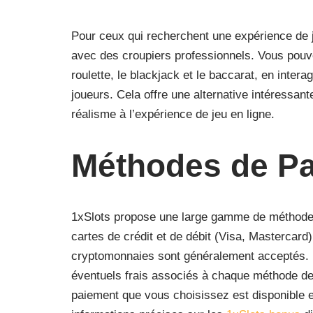
Pour ceux qui recherchent une expérience de 
avec des croupiers professionnels. Vous pouve
roulette, le blackjack et le baccarat, en inter
joueurs. Cela offre une alternative intéressant
réalisme à l’expérience de jeu en ligne.
Méthodes de P
1xSlots propose une large gamme de méthodes d
cartes de crédit et de débit (Visa, Mastercard), 
cryptomonnaies sont généralement acceptés. Il 
éventuels frais associés à chaque méthode d
paiement que vous choisissez est disponible en