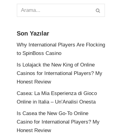
Son Yazılar
Why International Players Are Flocking
to SpinBoss Casino
Is Lolajack the New King of Online
Casinos for International Players? My
Honest Review
Casea: La Mia Esperienza di Gioco
Online in Italia – Un’Analisi Onesta
Is Casea the New Go-To Online
Casino for International Players? My
Honest Review