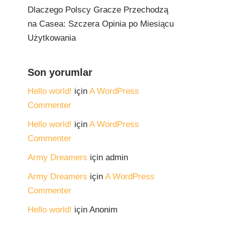
Dlaczego Polscy Gracze Przechodzą
na Casea: Szczera Opinia po Miesiącu
Użytkowania
Son yorumlar
Hello world!
için
A WordPress
Commenter
Hello world!
için
A WordPress
Commenter
Army Dreamers
için
admin
Army Dreamers
için
A WordPress
Commenter
Hello world!
için
Anonim