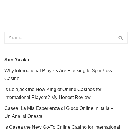
Son Yazılar
Why International Players Are Flocking to SpinBoss
Casino
Is Lolajack the New King of Online Casinos for
International Players? My Honest Review
Casea: La Mia Esperienza di Gioco Online in Italia –
Un’Analisi Onesta
Is Casea the New Go-To Online Casino for International