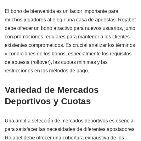
El bono de bienvenida es un factor importante para
muchos jugadores al elegir una casa de apuestas. Rojabet
debe ofrecer un bono atractivo para nuevos usuarios, junto
con promociones regulares para mantener a los clientes
existentes comprometidos. Es crucial analizar los términos
y condiciones de los bonos, especialmente los requisitos
de apuesta (rollover), las cuotas mínimas y las
restricciones en los métodos de pago.
Variedad de Mercados
Deportivos y Cuotas
Una amplia selección de mercados deportivos es esencial
para satisfacer las necesidades de diferentes apostadores.
Rojabet debe ofrecer una cobertura exhaustiva de los