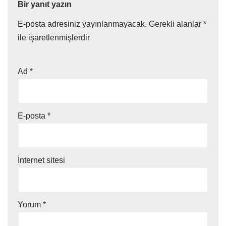
Bir yanıt yazın
E-posta adresiniz yayınlanmayacak.
Gerekli alanlar
*
ile işaretlenmişlerdir
Ad
*
E-posta
*
İnternet sitesi
Yorum
*