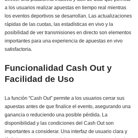
a los usuarios realizar apuestas en tiempo real mientras
los eventos deportivos se desarrollan. Las actualizaciones
rápidas de las cuotas, las estadísticas en vivo y la
posibilidad de ver transmisiones en directo son elementos
importantes para una experiencia de apuestas en vivo
satisfactoria.
Funcionalidad Cash Out y
Facilidad de Uso
La función “Cash Out” permite a los usuarios cerrar sus
apuestas antes de que finalice el evento, asegurando una
ganancia o reduciendo una posible pérdida. La
disponibilidad y las condiciones del Cash Out son
importantes a considerar. Una interfaz de usuario clara y