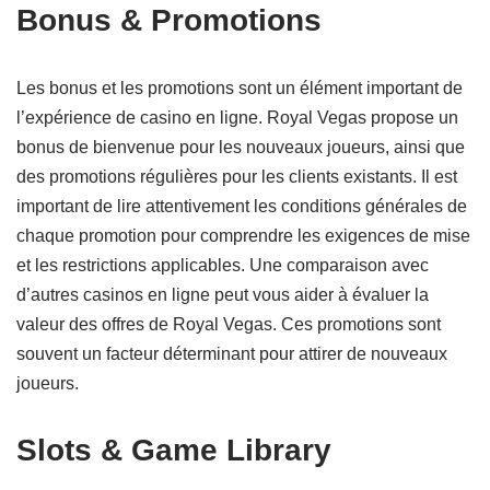
Bonus & Promotions
Les bonus et les promotions sont un élément important de
l’expérience de casino en ligne. Royal Vegas propose un
bonus de bienvenue pour les nouveaux joueurs, ainsi que
des promotions régulières pour les clients existants. Il est
important de lire attentivement les conditions générales de
chaque promotion pour comprendre les exigences de mise
et les restrictions applicables. Une comparaison avec
d’autres casinos en ligne peut vous aider à évaluer la
valeur des offres de Royal Vegas. Ces promotions sont
souvent un facteur déterminant pour attirer de nouveaux
joueurs.
Slots & Game Library