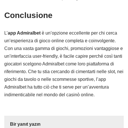
Conclusione
L’
app Admiralbet
è un’opzione eccellente per chi cerca
un’esperienza di gioco online completa e coinvolgente.
Con una vasta gamma di giochi, promozioni vantaggiose e
un’interfaccia user-friendly, è facile capire perché così tanti
giocatori scelgono Admiralbet come loro piattaforma di
riferimento. Che tu stia cercando di cimentarti nelle slot, nei
giochi da tavolo o nelle scommesse sportive, l’app
Admiralbet ha tutto ciò che ti serve per un’avventura
indimenticabile nel mondo del casinò online.
Bir yanıt yazın