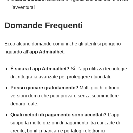
l’avventura!
Domande Frequenti
Ecco alcune domande comuni che gli utenti si pongono
riguardo all’
app Admiralbet
:
È sicura l’app Admiralbet?
Sì, l’app utilizza tecnologie
di crittografia avanzate per proteggere i tuoi dati.
Posso giocare gratuitamente?
Molti giochi offrono
versioni demo che puoi provare senza scommettere
denaro reale.
Quali metodi di pagamento sono accettati?
L’app
supporta molte opzioni di pagamento, tra cui carte di
credito, bonifici bancari e portafogli elettronici.