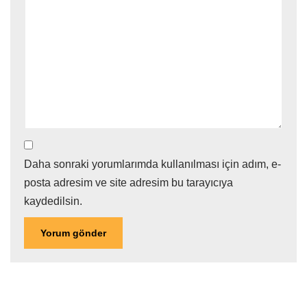
Daha sonraki yorumlarımda kullanılması için adım, e-
posta adresim ve site adresim bu tarayıcıya
kaydedilsin.