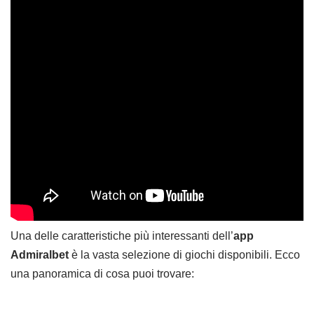
Una delle caratteristiche più interessanti dell’
app
Admiralbet
è la vasta selezione di giochi disponibili. Ecco
una panoramica di cosa puoi trovare: