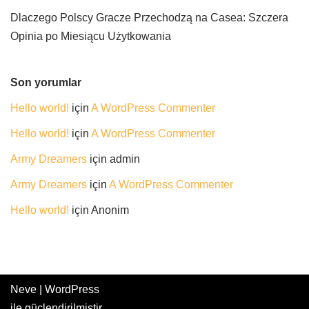
Dlaczego Polscy Gracze Przechodzą na Casea: Szczera
Opinia po Miesiącu Użytkowania
Son yorumlar
Hello world!
için
A WordPress Commenter
Hello world!
için
A WordPress Commenter
Army Dreamers
için
admin
Army Dreamers
için
A WordPress Commenter
Hello world!
için
Anonim
Neve
|
WordPress
ile güçlendirilmiştir