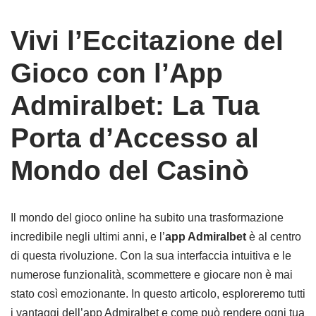
Vivi l’Eccitazione del
Gioco con l’App
Admiralbet: La Tua
Porta d’Accesso al
Mondo del Casinò
Il mondo del gioco online ha subito una trasformazione
incredibile negli ultimi anni, e l’
app Admiralbet
è al centro
di questa rivoluzione. Con la sua interfaccia intuitiva e le
numerose funzionalità, scommettere e giocare non è mai
stato così emozionante. In questo articolo, esploreremo tutti
i vantaggi dell’app Admiralbet e come può rendere ogni tua