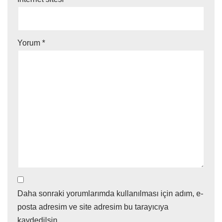
Yorum
*
Daha sonraki yorumlarımda kullanılması için adım, e-
posta adresim ve site adresim bu tarayıcıya
kaydedilsin.