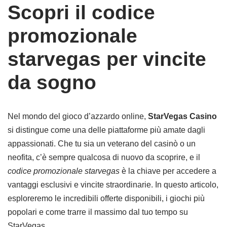
Scopri il codice
promozionale
starvegas per vincite
da sogno
Nel mondo del gioco d’azzardo online,
StarVegas Casino
si distingue come una delle piattaforme più amate dagli
appassionati. Che tu sia un veterano del casinò o un
neofita, c’è sempre qualcosa di nuovo da scoprire, e il
codice promozionale starvegas
è la chiave per accedere a
vantaggi esclusivi e vincite straordinarie. In questo articolo,
esploreremo le incredibili offerte disponibili, i giochi più
popolari e come trarre il massimo dal tuo tempo su
StarVegas.