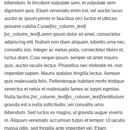
bibendum. In tincidunt vulputate sem, et vulputate sem
dignissim quis. Etiam venenatis enim est, vel auctor lacus
auctor ac ipsum primis in faucibus orci luctus et ultrices
posuere cubilia Curae[/vc_column_text]
[vc_column_text]Lorem ipsum dolor sit amet, consectetur
adipiscing elit. Nullam non diam aliquam, lobortis urna nec,
convallis nisi. Integer ac metus porta, consectetur libero et,
luctus diam. Cras neque ipsum, semper sit amet mauris
quis, auctor iaculis lectus. Phasellus nec molestie mi, non
imperdiet sapien. Mauris sodales fringilla lectus. Aenean
quis malesuada felis. Pellentesque habitant morbi tristique
senectus et netus et malesuada fames ac turpis egestas.
Nulla facilisi.[/vc_column_text][vc_column_text]Vestibulum
gravida est a nulla sollicitudin, vel convallis urna
bibendum. Sed luctus ex magna, ut gravida augue viverra
in. Aliquam venenatis accumsan turpis et tempor. Ut iaculis
massa odio, sed fringilla ante imperdiet vel. Etiam