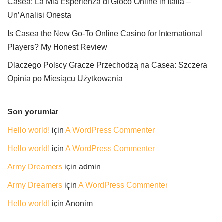
Casea: La Mia Esperienza di Gioco Online in Italia –
Un’Analisi Onesta
Is Casea the New Go-To Online Casino for International
Players? My Honest Review
Dlaczego Polscy Gracze Przechodzą na Casea: Szczera
Opinia po Miesiącu Użytkowania
Son yorumlar
Hello world!
için
A WordPress Commenter
Hello world!
için
A WordPress Commenter
Army Dreamers
için
admin
Army Dreamers
için
A WordPress Commenter
Hello world!
için
Anonim