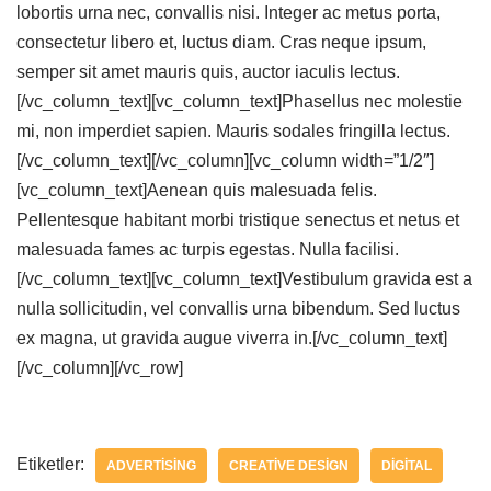
lobortis urna nec, convallis nisi. Integer ac metus porta,
consectetur libero et, luctus diam. Cras neque ipsum,
semper sit amet mauris quis, auctor iaculis lectus.
[/vc_column_text][vc_column_text]Phasellus nec molestie
mi, non imperdiet sapien. Mauris sodales fringilla lectus.
[/vc_column_text][/vc_column][vc_column width=”1/2″]
[vc_column_text]Aenean quis malesuada felis.
Pellentesque habitant morbi tristique senectus et netus et
malesuada fames ac turpis egestas. Nulla facilisi.
[/vc_column_text][vc_column_text]Vestibulum gravida est a
nulla sollicitudin, vel convallis urna bibendum. Sed luctus
ex magna, ut gravida augue viverra in.[/vc_column_text]
[/vc_column][/vc_row]
Etiketler:
ADVERTISING
CREATIVE DESIGN
DIGITAL