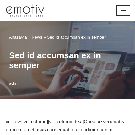
İçeriğe
geç
Anasayfa
»
News
»
Sed id accumsan ex in semper
Sed id accumsan ex in
semper
admin
[vc_row][vc_column][vc_column_text]
Q
uisque venenatis
lorem sit amet risus consequat, eu condimentum mi