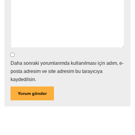
Daha sonraki yorumlarımda kullanılması için adım, e-
posta adresim ve site adresim bu tarayıcıya
kaydedilsin.