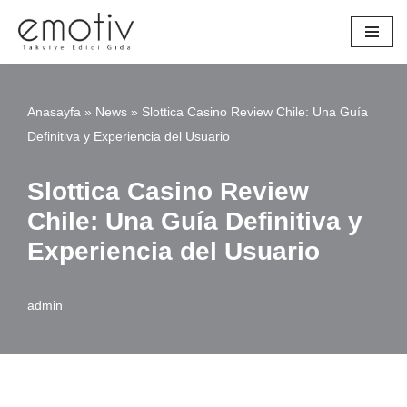
İçeriğe
geç
Anasayfa
»
News
»
Slottica Casino Review Chile: Una Guía
Definitiva y Experiencia del Usuario
Slottica Casino Review
Chile: Una Guía Definitiva y
Experiencia del Usuario
admin