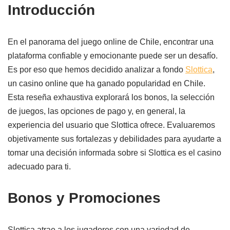
Introducción
En el panorama del juego online de Chile, encontrar una
plataforma confiable y emocionante puede ser un desafío.
Es por eso que hemos decidido analizar a fondo
Slottica
,
un casino online que ha ganado popularidad en Chile.
Esta reseña exhaustiva explorará los bonos, la selección
de juegos, las opciones de pago y, en general, la
experiencia del usuario que Slottica ofrece. Evaluaremos
objetivamente sus fortalezas y debilidades para ayudarte a
tomar una decisión informada sobre si Slottica es el casino
adecuado para ti.
Bonos y Promociones
Slottica atrae a los jugadores con una variedad de