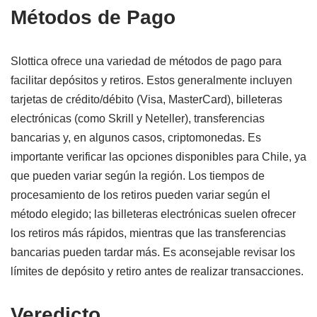
Métodos de Pago
Slottica ofrece una variedad de métodos de pago para
facilitar depósitos y retiros. Estos generalmente incluyen
tarjetas de crédito/débito (Visa, MasterCard), billeteras
electrónicas (como Skrill y Neteller), transferencias
bancarias y, en algunos casos, criptomonedas. Es
importante verificar las opciones disponibles para Chile, ya
que pueden variar según la región. Los tiempos de
procesamiento de los retiros pueden variar según el
método elegido; las billeteras electrónicas suelen ofrecer
los retiros más rápidos, mientras que las transferencias
bancarias pueden tardar más. Es aconsejable revisar los
límites de depósito y retiro antes de realizar transacciones.
Veredicto