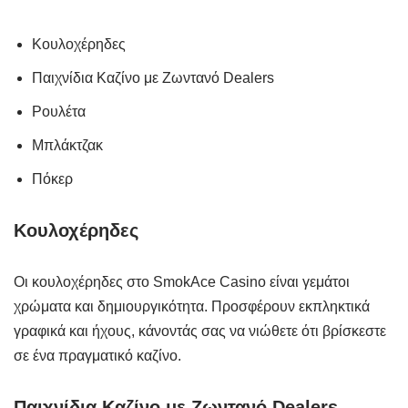
Κουλοχέρηδες
Παιχνίδια Καζίνο με Ζωντανό Dealers
Ρουλέτα
Μπλάκτζακ
Πόκερ
Κουλοχέρηδες
Οι κουλοχέρηδες στο SmokAce Casino είναι γεμάτοι
χρώματα και δημιουργικότητα. Προσφέρουν εκπληκτικά
γραφικά και ήχους, κάνοντάς σας να νιώθετε ότι βρίσκεστε
σε ένα πραγματικό καζίνο.
Παιχνίδια Καζίνο με Ζωντανό Dealers