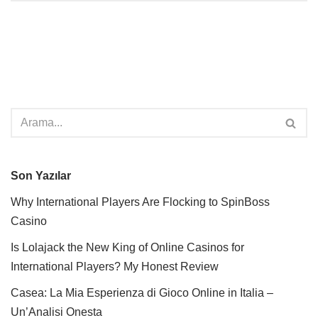
Son Yazılar
Why International Players Are Flocking to SpinBoss
Casino
Is Lolajack the New King of Online Casinos for
International Players? My Honest Review
Casea: La Mia Esperienza di Gioco Online in Italia –
Un’Analisi Onesta