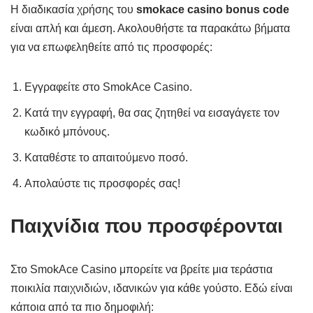
Η διαδικασία χρήσης του
smokace casino bonus code
είναι απλή και άμεση. Ακολουθήστε τα παρακάτω βήματα
για να επωφεληθείτε από τις προσφορές:
Εγγραφείτε στο SmokAce Casino.
Κατά την εγγραφή, θα σας ζητηθεί να εισαγάγετε τον
κωδικό μπόνους.
Καταθέστε το απαιτούμενο ποσό.
Απολαύστε τις προσφορές σας!
Παιχνίδια που προσφέρονται
Στο SmokAce Casino μπορείτε να βρείτε μια τεράστια
ποικιλία παιχνιδιών, ιδανικών για κάθε γούστο. Εδώ είναι
κάποια από τα πιο δημοφιλή: