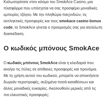
Καλωσορίσατε στον κόσμο του SmokAce Casino, μια
πλατφόρμα που υπόσχεται να σας προσφέρει μοναδικές
εμπειρίες τζόγου. Με την πληθώρα παιχνιδιών, τις
εκπληκτικές προσφορές και τους
smokace casino bonus
code
, το SmokAce γίνεται ο προορισμός σας για ατελείωτη
διασκέδαση.
Ο κωδικός μπόνους SmokAce
Ο
κωδικός μπόνους SmokAce
είναι η κλειδαριά που
ανοίγει τις πύλες σε απίθανες προσφορές και προνόμια.
Με τη χρήση αυτού του κωδικού, μπορείτε να αποκτήσετε
δωρεάν περιστροφές, αυξημένα ποσά καταθέσεων και
άλλες μοναδικές ευκαιρίες. Ακολουθούν μερικές από τις
πιο ελκυστικές προσφορές: