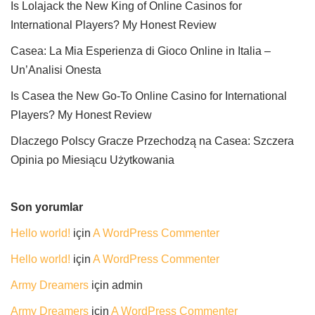
Is Lolajack the New King of Online Casinos for
International Players? My Honest Review
Casea: La Mia Esperienza di Gioco Online in Italia –
Un’Analisi Onesta
Is Casea the New Go-To Online Casino for International
Players? My Honest Review
Dlaczego Polscy Gracze Przechodzą na Casea: Szczera
Opinia po Miesiącu Użytkowania
Son yorumlar
Hello world!
için
A WordPress Commenter
Hello world!
için
A WordPress Commenter
Army Dreamers
için
admin
Army Dreamers
için
A WordPress Commenter