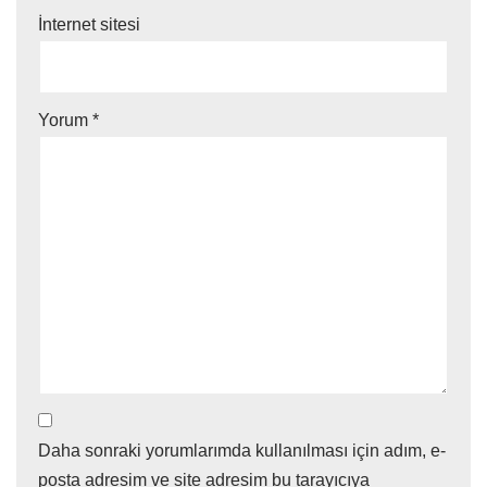
İnternet sitesi
Yorum
*
Daha sonraki yorumlarımda kullanılması için adım, e-
posta adresim ve site adresim bu tarayıcıya