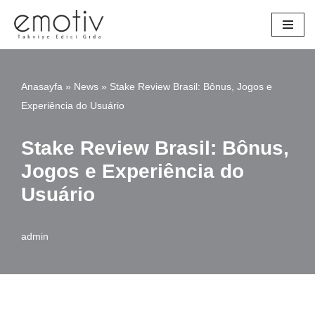
İçeriğe
geç
Anasayfa
»
News
»
Stake Review Brasil: Bônus, Jogos e
Experiência do Usuário
Stake Review Brasil: Bônus,
Jogos e Experiência do
Usuário
admin