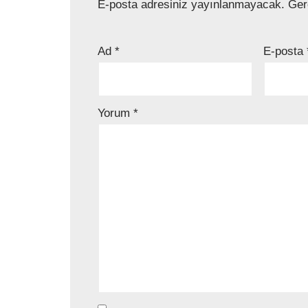
E-posta adresiniz yayınlanmayacak.
Ger
Ad
*
E-posta
Yorum
*