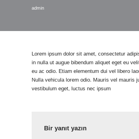
admin
Lorem ipsum dolor sit amet, consectetur adipis
in nulla ut augue bibendum aliquet eget eu veli
eu ac odio. Etiam elementum dui vel libero laor
Nulla vehicula lorem odio. Mauris vel mauris 
vestibulum eget, luctus nec ipsum
Bir yanıt yazın