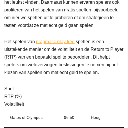
het leukst vinden. Daarnaast kunnen ervaren spelers ook
profiteren van het spelen van gratis spellen, bijvoorbeeld
om nieuwe spellen uit te proberen of om strategieën te
testen voordat ze met echt geld gaan spelen.
Het spelen van
pragmatic play free
spellen is een
uitstekende manier om de volatiliteit en de Return to Player
(RTP) van een bepaald spel te beoordelen. Dit helpt
spelers om weloverwogen beslissingen te nemen bij het
kiezen van spellen om met echt geld te spelen.
Spel
RTP (%)
Volatiliteit
Gates of Olympus
96.50
Hoog