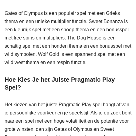
Gates of Olympus is een populair spel met een Grieks
thema en een unieke multiplier functie. Sweet Bonanza is
een kleurrijk spel met een snoep thema en een bonusspel
met free spins en multipliers. The Dog House is een
schattig spel met een honden thema en een bonusspel met
wild symbolen. Wolf Gold is een spannend spel met een
wild west thema en een respin functie.
Hoe Kies Je het Juiste Pragmatic Play
Spel?
Het kiezen van het juiste Pragmatic Play spel hangt af van
je persoonlijke voorkeur en je speelstijl. Als je op zoek bent
naar een spel met een hoge volatiliteit en de potentie voor
grote winsten, dan zijn Gates of Olympus en Sweet