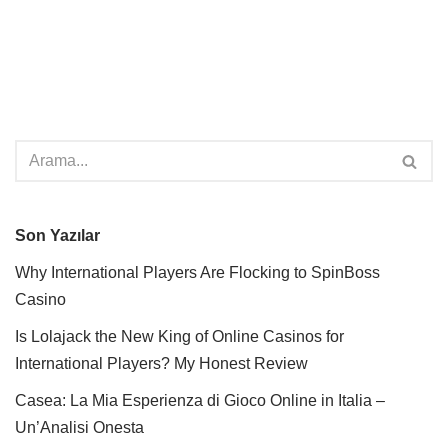
Son Yazılar
Why International Players Are Flocking to SpinBoss
Casino
Is Lolajack the New King of Online Casinos for
International Players? My Honest Review
Casea: La Mia Esperienza di Gioco Online in Italia –
Un’Analisi Onesta