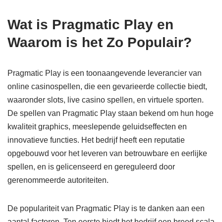
Wat is Pragmatic Play en
Waarom is het Zo Populair?
Pragmatic Play is een toonaangevende leverancier van
online casinospellen, die een gevarieerde collectie biedt,
waaronder slots, live casino spellen, en virtuele sporten.
De spellen van Pragmatic Play staan bekend om hun hoge
kwaliteit graphics, meeslepende geluidseffecten en
innovatieve functies. Het bedrijf heeft een reputatie
opgebouwd voor het leveren van betrouwbare en eerlijke
spellen, en is gelicenseerd en gereguleerd door
gerenommeerde autoriteiten.
De populariteit van Pragmatic Play is te danken aan een
aantal factoren. Ten eerste biedt het bedrijf een breed scala