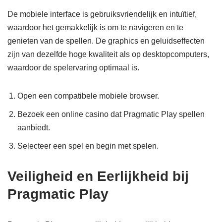
De mobiele interface is gebruiksvriendelijk en intuïtief,
waardoor het gemakkelijk is om te navigeren en te
genieten van de spellen. De graphics en geluidseffecten
zijn van dezelfde hoge kwaliteit als op desktopcomputers,
waardoor de spelervaring optimaal is.
Open een compatibele mobiele browser.
Bezoek een online casino dat Pragmatic Play spellen
aanbiedt.
Selecteer een spel en begin met spelen.
Veiligheid en Eerlijkheid bij
Pragmatic Play